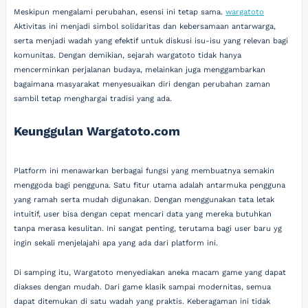
Meskipun mengalami perubahan, esensi ini tetap sama.
wargatoto
Aktivitas ini menjadi simbol solidaritas dan kebersamaan antarwarga,
serta menjadi wadah yang efektif untuk diskusi isu-isu yang relevan bagi
komunitas. Dengan demikian, sejarah wargatoto tidak hanya
mencerminkan perjalanan budaya, melainkan juga menggambarkan
bagaimana masyarakat menyesuaikan diri dengan perubahan zaman
sambil tetap menghargai tradisi yang ada.
Keunggulan Wargatoto.com
Platform ini menawarkan berbagai fungsi yang membuatnya semakin
menggoda bagi pengguna. Satu fitur utama adalah antarmuka pengguna
yang ramah serta mudah digunakan. Dengan menggunakan tata letak
intuitif, user bisa dengan cepat mencari data yang mereka butuhkan
tanpa merasa kesulitan. Ini sangat penting, terutama bagi user baru yg
ingin sekali menjelajahi apa yang ada dari platform ini.
Di samping itu, Wargatoto menyediakan aneka macam game yang dapat
diakses dengan mudah. Dari game klasik sampai modernitas, semua
dapat ditemukan di satu wadah yang praktis. Keberagaman ini tidak