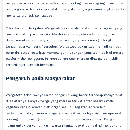
hanya menarik untuk para bettor, tapi juga bagi mereka yg ingin mencoba
hal yang segar. Hal ini menciptakan pengalaman yang menyenangkan serta
menantang untuk semua user.
Fitur terbaru dari pihak Wargatoto.com adalah sistem penghargaan yang
menarik untuk para pemain. Melalui skema loyalty serta bonus, user
dapat mendapatkan pengalaman bermain yang lebih menguntungkan.
Dengan adanya insentif tersebut, Wargatoto bukan saja menjadi tempat
bermain, tetapi sekaligus membangun hubungan yang lebih baik di antara
platform dan pengguna. Ini menjadikan user merasa dihargai dan lebih
tertarik agar kembali bermain.
Pengaruh pada Masyarakat
Wargatoto telah menyediakan pengaruh yang besar terhadap masyarakat
di sekitarnya. Banyak warga yang merasa terikat antar sesama melalui
kegiatan yang diadakan oleh organisasi ini. Kegiatan antara lain
pertemuan rutin, pameran dagang, dan festival budaya kian mempererat
hubungan antarwarga dan menumbuhkan rasa kebersamaan. Dengan
ruang untuk berkomunikasi, warga menjadi dekat dan saling mendukung