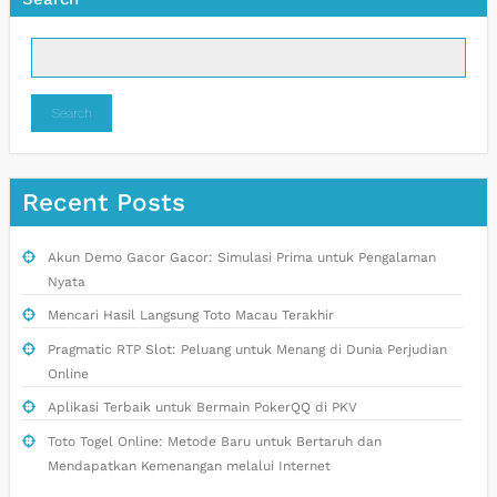
Search
Recent Posts
Akun Demo Gacor Gacor: Simulasi Prima untuk Pengalaman
Nyata
Mencari Hasil Langsung Toto Macau Terakhir
Pragmatic RTP Slot: Peluang untuk Menang di Dunia Perjudian
Online
Aplikasi Terbaik untuk Bermain PokerQQ di PKV
Toto Togel Online: Metode Baru untuk Bertaruh dan
Mendapatkan Kemenangan melalui Internet