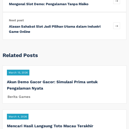
Mengenal Slot Demo: Pengalaman Tanpa Risiko
Next post
Alasan Sahabat Slot Jadi Pilihan Utama dalam Industri
Game Online
Related Posts
March 15, 2026
Akun Demo Gacor Gacor: Simulasi Prima untuk
Pengalaman Nyata
Berita Games
March 4, 2026
Mencari Hasil Langsung Toto Macau Terakhir