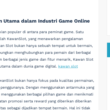
an Utama dalam Industri Game Online
kian populer di antara para peminat game. Satu
dalah KawanSlot, yang menawarkan pengalaman
an Slot bukan hanya sebuah tempat untuk bermain,
bungkan menghubungkan para pemain dari berbagai
n berbagai jenis game dan fitur menarik, Kawan Slot
 utama dalam dunia game digital.
kawan slot
wanSlot bukan hanya fokus pada kualitas permainan,
n penggunanya. Dengan menggunakan antarmuka yang
 menggunakan berbagai pilihan game dan menikmati
atan promosi serta reward yang diberikan diberikan
s sebagai dijadikan tempat bermain. Hal ini tidak