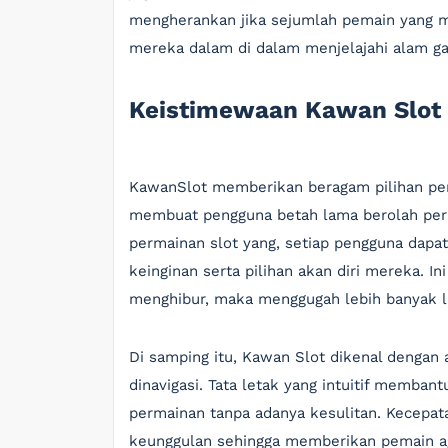
mengherankan jika sejumlah pemain yang m
mereka dalam di dalam menjelajahi alam g
Keistimewaan Kawan Slot
KawanSlot memberikan beragam pilihan pe
membuat pengguna betah lama berolah per
permainan slot yang, setiap pengguna da
keinginan serta pilihan akan diri mereka. 
menghibur, maka menggugah lebih banyak l
Di samping itu, Kawan Slot dikenal denga
dinavigasi. Tata letak yang intuitif memb
permainan tanpa adanya kesulitan. Kecepat
keunggulan sehingga memberikan pemain ag