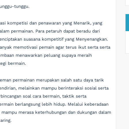
unggu-tunggu.
itasi kompetisi dan penawaran yang Menarik, yang
lam permainan. Para petaruh dapat beradu dari
enciptakan suasana kompetitif yang Menyenangkan.
anyak memotivasi pemain agar terus ikut serta serta
ombaan menawarkan peluang supaya meraih
egi bermain.
teman permainan merupakan salah satu daya tarik
endirian, melainkan mampu berinteraksi sosial serta
rbincangan soal cara bermain, taktik serta
rmain berlangsung lebih hidup. Melalui keberadaan
pan mampu merasa keterhubungan dan dukungan dalam
aring.