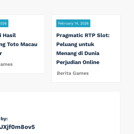
2026
February 14, 2026
 Hasil
Pragmatic RTP Slot:
ng Toto Macau
Peluang untuk
r
Menang di Dunia
Perjudian Online
Games
Berita Games
 by:
JXjf0m8ov5