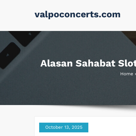
Skip
valpoconcerts.com
to
content
Alasan Sahabat Slot
Home
October 13, 2025