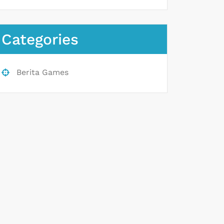
Categories
Berita Games