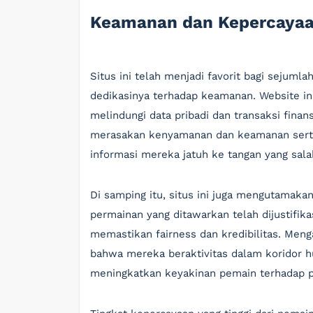
Keamanan dan Kepercaya
Situs ini telah menjadi favorit bagi sejum
dedikasinya terhadap keamanan. Website in
melindungi data pribadi dan transaksi finan
merasakan kenyamanan dan keamanan serta
informasi mereka jatuh ke tangan yang sala
Di samping itu, situs ini juga mengutamak
permainan yang ditawarkan telah dijustifik
memastikan fairness dan kredibilitas. Men
bahwa mereka beraktivitas dalam koridor h
meningkatkan keyakinan pemain terhadap pl