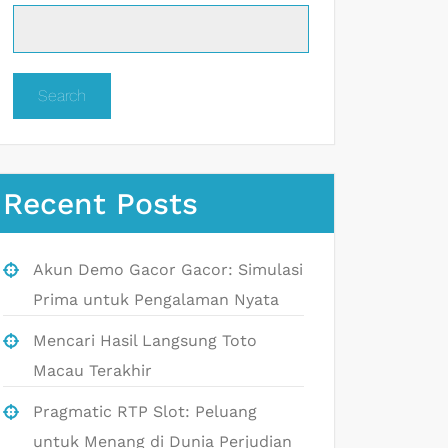
Search
Recent Posts
Akun Demo Gacor Gacor: Simulasi
Prima untuk Pengalaman Nyata
Mencari Hasil Langsung Toto
Macau Terakhir
Pragmatic RTP Slot: Peluang
untuk Menang di Dunia Perjudian