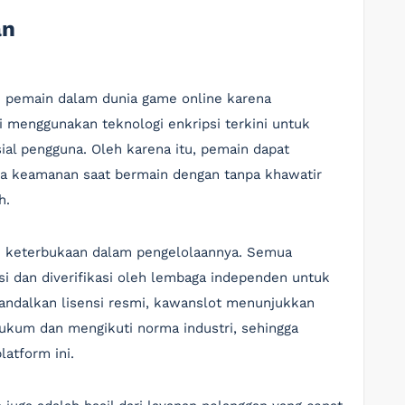
an
lah pemain dalam dunia game online karena
i menggunakan teknologi enkripsi terkini untuk
sial pengguna. Oleh karena itu, pemain dapat
 keamanan saat bermain dengan tanpa khawatir
h.
an keterbukaan dalam pengelolaannya. Semua
asi dan diverifikasi oleh lembaga independen untuk
gandalkan lisensi resmi, kawanslot menunjukkan
ukum dan mengikuti norma industri, sehingga
atform ini.