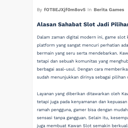
By
fOT8EJXjf0m8ov5
In
Berita Games
Alasan Sahabat Slot Jadi Pilih
Dalam zaman digital modern ini, game slot 
platform yang sangat mencuri perhatian a
bermain yang seru serta mendebarkan. Kaw
tetapi dan sebuah komunitas yang menghu
berbagai asal-usul. Dengan cara memberika
sudah menunjukkan dirinya sebagai pilihan
Layanan yang diberikan ditawarkan oleh Ka
tetapi juga pada kenyamanan dan kepuasa
ramah pengguna, gamer bisa dengan mudah
sensasi tanpa gangguan. Selain itu, kesemp
juga membuat Kawan Slot semakin berkualita