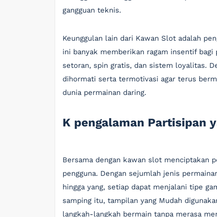
gangguan teknis.
Keunggulan lain dari Kawan Slot adalah pe
ini banyak memberikan ragam insentif bagi
setoran, spin gratis, dan sistem loyalitas. 
dihormati serta termotivasi agar terus be
dunia permainan daring.
K pengalaman Partisipan 
Bersama dengan kawan slot menciptakan per
pengguna. Dengan sejumlah jenis permainan 
hingga yang, setiap dapat menjalani tipe g
samping itu, tampilan yang Mudah digunak
langkah-langkah bermain tanpa merasa mera