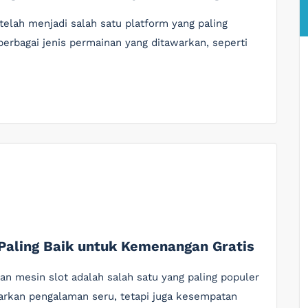
elah menjadi salah satu platform yang paling
berbagai jenis permainan yang ditawarkan, seperti
 Paling Baik untuk Kemenangan Gratis
an mesin slot adalah salah satu yang paling populer
rkan pengalaman seru, tetapi juga kesempatan