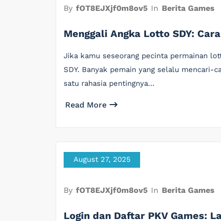
By
fOT8EJXjf0m8ov5
In
Berita Games
Menggali Angka Lotto SDY: Car
Jika kamu seseorang pecinta permainan lotto,
SDY. Banyak pemain yang selalu mencari-ca
satu rahasia pentingnya…
Read More
August 27, 2025
By
fOT8EJXjf0m8ov5
In
Berita Games
Login dan Daftar PKV Games: 