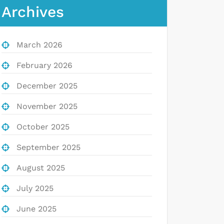
Archives
March 2026
February 2026
December 2025
November 2025
October 2025
September 2025
August 2025
July 2025
June 2025