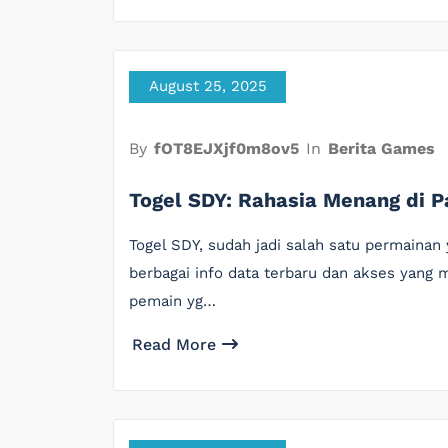
August 25, 2025
By
fOT8EJXjf0m8ov5
In
Berita Games
Togel SDY: Rahasia Menang di P
Togel SDY, sudah jadi salah satu permainan
berbagai info data terbaru dan akses yang 
pemain yg…
Read More