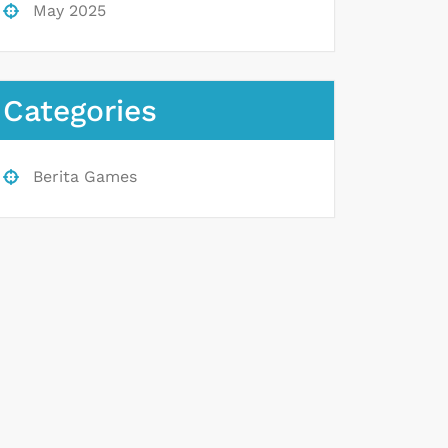
May 2025
Categories
Berita Games