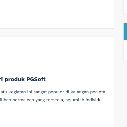
i produk PGSoft
u kegiatan ini sangat populer di kalangan pecinta
ilihan permainan yang tersedia, sejumlah individu