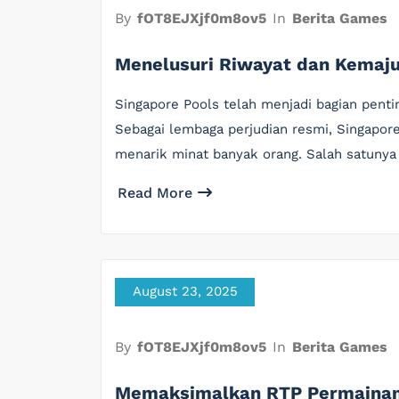
By
fOT8EJXjf0m8ov5
In
Berita Games
Menelusuri Riwayat dan Kemaju
Singapore Pools telah menjadi bagian penti
Sebagai lembaga perjudian resmi, Singapor
menarik minat banyak orang. Salah satuny
Read More
August 23, 2025
By
fOT8EJXjf0m8ov5
In
Berita Games
Memaksimalkan RTP Permainan S