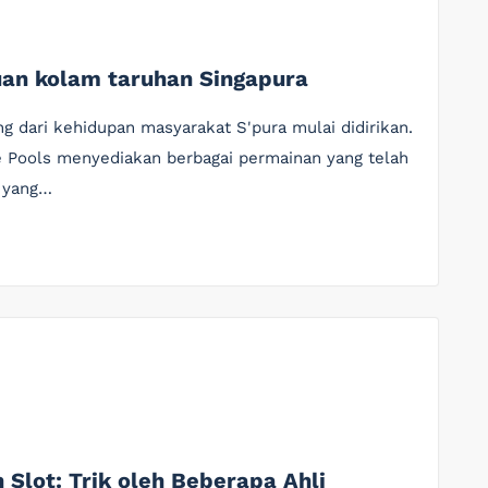
an kolam taruhan Singapura
ng dari kehidupan masyarakat S'pura mulai didirikan.
e Pools menyediakan berbagai permainan yang telah
a yang…
lot: Trik oleh Beberapa Ahli