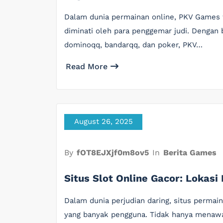
Dalam dunia permainan online, PKV Games t
diminati oleh para penggemar judi. Dengan 
dominoqq, bandarqq, dan poker, PKV…
Read More
August 26, 2025
By
fOT8EJXjf0m8ov5
In
Berita Games
Situs Slot Online Gacor: Lokasi
Dalam dunia perjudian daring, situs permain
yang banyak pengguna. Tidak hanya menawa