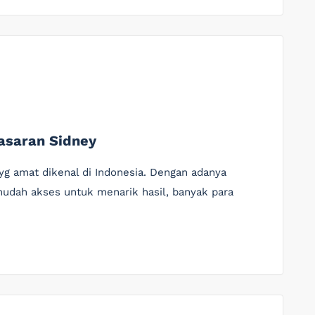
asaran Sidney
 yg amat dikenal di Indonesia. Dengan adanya
mudah akses untuk menarik hasil, banyak para