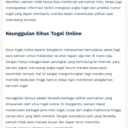
demikian, pemain tidak hanya bisa menikmati permainan toto, tetapi juga
mendapatkan informasi terkini mengenai angka togel dan prediksi nomor
togel yang dapat membantu mereka dalam menentukan pilihan saat
memasang taruhan.
Keunggulan Situs Togel Online
Situs togel online seperti Wargatoto menawarkan kemudahan akses bagi
para pemain untuk melakukan taruhan kapan saja dan di mana saja.
Dengan hanya menggunakan perangkat yang terhubung ke internet, para
pemain dapat memasang angka togel favorit mereka tanpa perlu
berpindah tempat. Hal ini sangat menguntungkan bagi mereka yang
memiliki kesibukan tinggi namun tetap ingin menikmati pengalaman
bermain togel.
Keunggulan lainnya adalah tersedia berbagai pilihan permainan yang
ditawarkan oleh situs togel online. Di Wargatoto, pemain dapat
menemukan berbagai jenis toto togel, mulai dari angka tradisional hingga
variasi baru yang lebih menarik. Dengan banyaknya opsi yang tersedia,
pemain tidak akan merasa bosan dan dapat terus mencoba