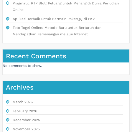
Pragmatic RTP Slot: Peluang untuk Menang di Dunia Perjudian
Online
Aplikasi Terbaik untuk Bermain PokerQQ di PKV
Toto Togel Online: Metode Baru untuk Bertaruh dan
Mendapatkan Kemenangan melalui Internet
Recent Comments
No comments to show.
Archives
March 2026
February 2026
December 2025
November 2025