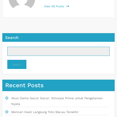
View All Posts
Search
Search
Recent Posts
Akun Demo Gacor Gacor: Simulasi Prima untuk Pengalaman
Nyata
Mencari Hasil Langsung Toto Macau Terakhir