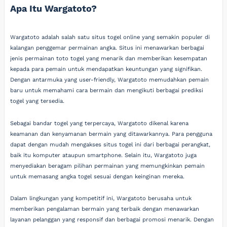
Apa Itu Wargatoto?
Wargatoto adalah salah satu situs togel online yang semakin populer di
kalangan penggemar permainan angka. Situs ini menawarkan berbagai
jenis permainan toto togel yang menarik dan memberikan kesempatan
kepada para pemain untuk mendapatkan keuntungan yang signifikan.
Dengan antarmuka yang user-friendly, Wargatoto memudahkan pemain
baru untuk memahami cara bermain dan mengikuti berbagai prediksi
togel yang tersedia.
Sebagai bandar togel yang terpercaya, Wargatoto dikenal karena
keamanan dan kenyamanan bermain yang ditawarkannya. Para pengguna
dapat dengan mudah mengakses situs togel ini dari berbagai perangkat,
baik itu komputer ataupun smartphone. Selain itu, Wargatoto juga
menyediakan beragam pilihan permainan yang memungkinkan pemain
untuk memasang angka togel sesuai dengan keinginan mereka.
Dalam lingkungan yang kompetitif ini, Wargatoto berusaha untuk
memberikan pengalaman bermain yang terbaik dengan menawarkan
layanan pelanggan yang responsif dan berbagai promosi menarik. Dengan