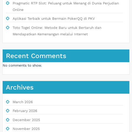
Pragmatic RTP Slot: Peluang untuk Menang di Dunia Perjudian
Online
Aplikasi Terbaik untuk Bermain PokerQQ di PKV
Toto Togel Online: Metode Baru untuk Bertaruh dan
Mendapatkan Kemenangan melalui Internet
Recent Comments
No comments to show.
Archives
March 2026
February 2026
December 2025
November 2025