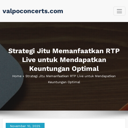
Skip
valpoconcerts.com
to
content
Strategi Jitu Memanfaatkan RTP
Live untuk Mendapatkan
Keuntungan Optimal
Home
»
Strategi Jitu Memanfaatkan RTP Live untuk Mendapatkan
Keuntungan Optimal
November 10, 2025