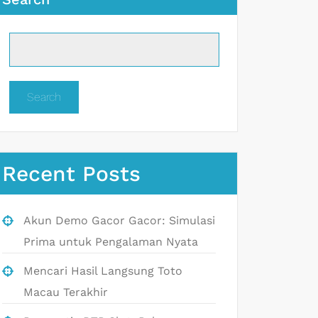
Search
Recent Posts
Akun Demo Gacor Gacor: Simulasi
Prima untuk Pengalaman Nyata
Mencari Hasil Langsung Toto
Macau Terakhir