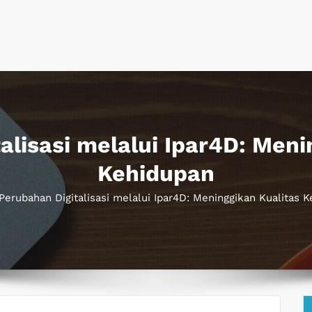
alisasi melalui Ipar4D: Meni
Kehidupan
Perubahan Digitalisasi melalui Ipar4D: Meninggikan Kualitas 