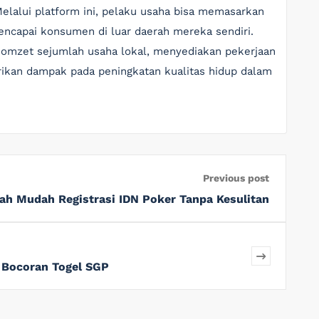
lalui platform ini, pelaku usaha bisa memasarkan
encapai konsumen di luar daerah mereka sendiri.
 omzet sejumlah usaha lokal, menyediakan pekerjaan
rikan dampak pada peningkatan kualitas hidup dalam
Previous post
ah Mudah Registrasi IDN Poker Tanpa Kesulitan
 Bocoran Togel SGP