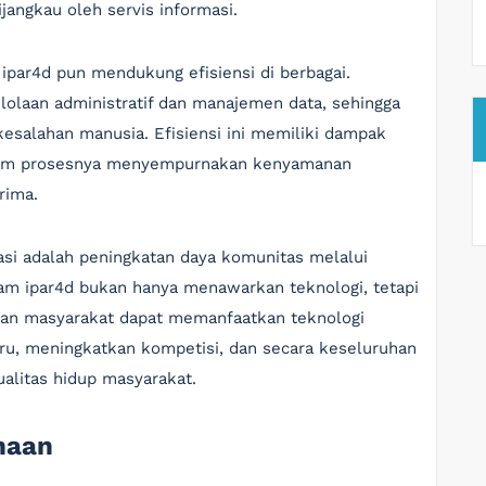
jangkau oleh servis informasi.
 ipar4d pun mendukung efisiensi di berbagai.
olaan administratif dan manajemen data, sehingga
kesalahan manusia. Efisiensi ini memiliki dampak
dalam prosesnya menyempurnakan kenyamanan
rima.
sasi adalah peningkatan daya komunitas melalui
 ipar4d bukan hanya menawarkan teknologi, tetapi
ukan masyarakat dapat memanfaatkan teknologi
ru, meningkatkan kompetisi, dan secara keseluruhan
alitas hidup masyarakat.
naan