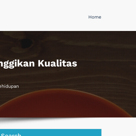
Home
nggikan Kualitas
Kehidupan
Search