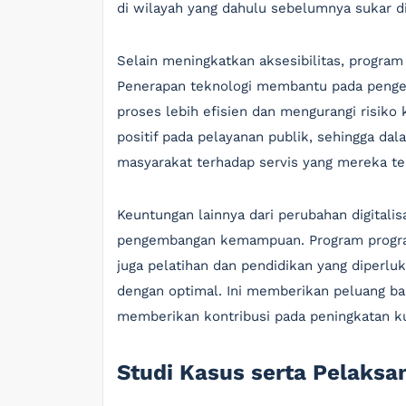
di wilayah yang dahulu sebelumnya sukar di
Selain meningkatkan aksesibilitas, program
Penerapan teknologi membantu pada pengel
proses lebih efisien dan mengurangi risiko 
positif pada pelayanan publik, sehingga 
masyarakat terhadap servis yang mereka te
Keuntungan lainnya dari perubahan digitali
pengembangan kemampuan. Program program
juga pelatihan dan pendidikan yang diperl
dengan optimal. Ini memberikan peluang ba
memberikan kontribusi pada peningkatan ku
Studi Kasus serta Pelaksa