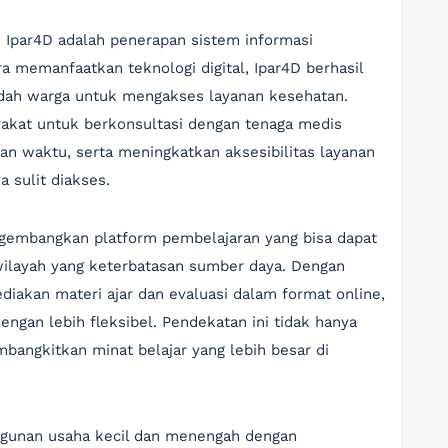
 Ipar4D adalah penerapan sistem informasi
a memanfaatkan teknologi digital, Ipar4D berhasil
ah warga untuk mengakses layanan kesehatan.
kat untuk berkonsultasi dengan tenaga medis
an waktu, serta meningkatkan aksesibilitas layanan
 sulit diakses.
ngembangkan platform pembelajaran yang bisa dapat
 wilayah yang keterbatasan sumber daya. Dengan
diakan materi ajar dan evaluasi dalam format online,
engan lebih fleksibel. Pendekatan ini tidak hanya
mbangkitkan minat belajar yang lebih besar di
angunan usaha kecil dan menengah dengan