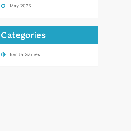
May 2025
Categories
Berita Games