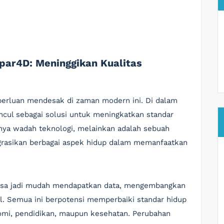
Ipar4D: Meninggikan Kualitas
eperluan mendesak di zaman modern ini. Di dalam
uncul sebagai solusi untuk meningkatkan standar
nya wadah teknologi, melainkan adalah sebuah
egrasikan berbagai aspek hidup dalam memanfaatkan
bisa jadi mudah mendapatkan data, mengembangkan
l. Semua ini berpotensi memperbaiki standar hidup
nomi, pendidikan, maupun kesehatan. Perubahan