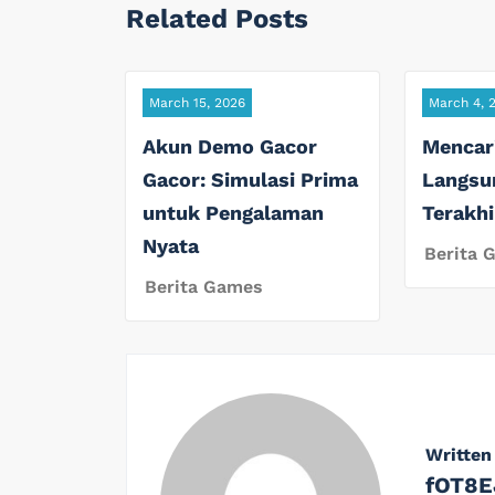
Related Posts
March 15, 2026
March 4, 
Akun Demo Gacor
Mencari
Gacor: Simulasi Prima
Langsu
untuk Pengalaman
Terakhi
Nyata
Berita 
Berita Games
Written
fOT8E