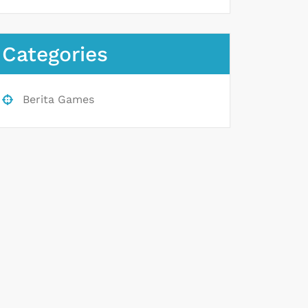
Categories
Berita Games