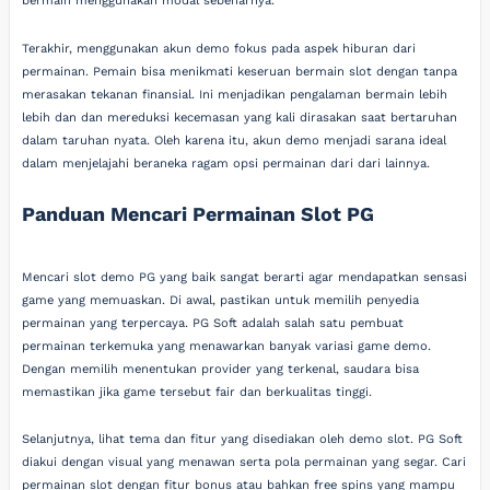
bermain menggunakan modal sebenarnya.
Terakhir, menggunakan akun demo fokus pada aspek hiburan dari
permainan. Pemain bisa menikmati keseruan bermain slot dengan tanpa
merasakan tekanan finansial. Ini menjadikan pengalaman bermain lebih
lebih dan dan mereduksi kecemasan yang kali dirasakan saat bertaruhan
dalam taruhan nyata. Oleh karena itu, akun demo menjadi sarana ideal
dalam menjelajahi beraneka ragam opsi permainan dari dari lainnya.
Panduan Mencari Permainan Slot PG
Mencari slot demo PG yang baik sangat berarti agar mendapatkan sensasi
game yang memuaskan. Di awal, pastikan untuk memilih penyedia
permainan yang terpercaya. PG Soft adalah salah satu pembuat
permainan terkemuka yang menawarkan banyak variasi game demo.
Dengan memilih menentukan provider yang terkenal, saudara bisa
memastikan jika game tersebut fair dan berkualitas tinggi.
Selanjutnya, lihat tema dan fitur yang disediakan oleh demo slot. PG Soft
diakui dengan visual yang menawan serta pola permainan yang segar. Cari
permainan slot dengan fitur bonus atau bahkan free spins yang mampu