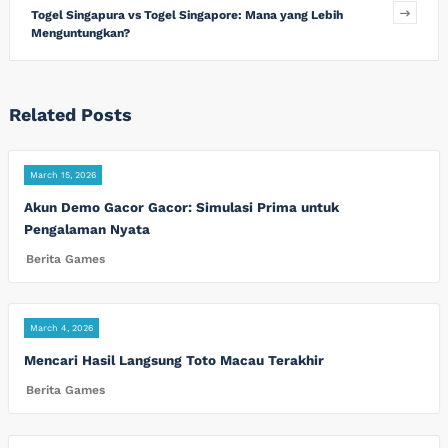
Togel Singapura vs Togel Singapore: Mana yang Lebih
Menguntungkan?
Related Posts
March 15, 2026
Akun Demo Gacor Gacor: Simulasi Prima untuk
Pengalaman Nyata
Berita Games
March 4, 2026
Mencari Hasil Langsung Toto Macau Terakhir
Berita Games