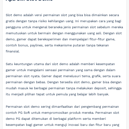
Slot demo adalah versi permainan slot yang bisa bisa dimainkan secara
gratis dengan tanpa risiko kehilangan uang. Ini merupakan cara yang bagi
pengguna untuk mengenal beraneka jenis permainan slot sebelum mereka
memutuskan untuk bermain dengan menggunakan uang asli. Dengan slot
demo, gamer dapat bereksperimen dan mempelajari fitur-fitur game,
contoh bonus, paylines, serta mekanisme putaran tanpa tekanan
finansial.
Satu keuntungan utama dari slot demo adalah memberi kesempatan
gamer untuk mengalami sensasi permainan yang sama dengan dalam
permainan slot nyata. Gamer dapat menelusuri tema, grafik, serta suara
permainan dengan bebas. Dengan tersedia slot demo, gamer bisa dengan
mudah masuk ke berbagai permainan tanpa melakukan deposit, sehingga
itu menjadi pilihan tepat untuk pemula yang belajar lebih banyak.
Permainan slot demo sering dimanfaatkan dari pengembang permainan
contoh PG Soft untuk mempromosikan produk mereka. Permainan slot
demo PG dapat ditemukan di berbagai platform serta memberi
kesempatan bagi gamer untuk menguji inovasi baru dan fitur baru yang