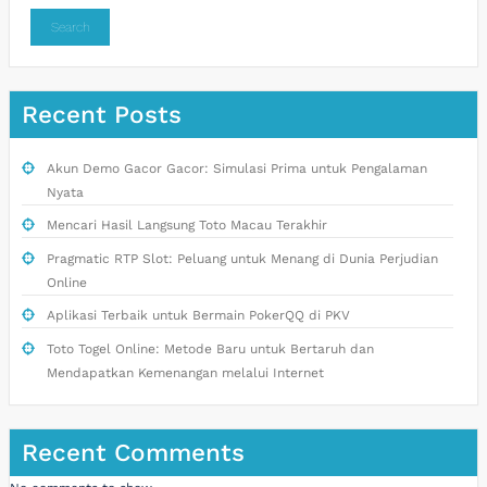
Search
Recent Posts
Akun Demo Gacor Gacor: Simulasi Prima untuk Pengalaman
Nyata
Mencari Hasil Langsung Toto Macau Terakhir
Pragmatic RTP Slot: Peluang untuk Menang di Dunia Perjudian
Online
Aplikasi Terbaik untuk Bermain PokerQQ di PKV
Toto Togel Online: Metode Baru untuk Bertaruh dan
Mendapatkan Kemenangan melalui Internet
Recent Comments