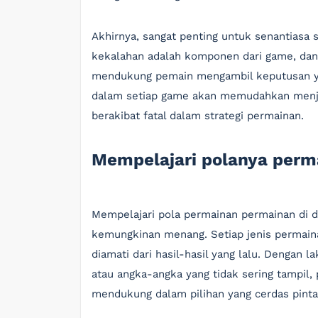
Akhirnya, sangat penting untuk senantiasa
kekalahan adalah komponen dari game, dan 
mendukung pemain mengambil keputusan ya
dalam setiap game akan memudahkan menja
berakibat fatal dalam strategi permainan.
Mempelajari polanya perm
Mempelajari pola permainan permainan di d
kemungkinan menang. Setiap jenis permainan
diamati dari hasil-hasil yang lalu. Dengan 
atau angka-angka yang tidak sering tampil, 
mendukung dalam pilihan yang cerdas pint