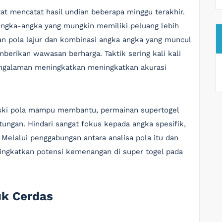
at mencatat hasil undian beberapa minggu terakhir.
angka-angka yang mungkin memiliki peluang lebih
ikan pola lajur dan kombinasi angka angka yang muncul
berikan wawasan berharga. Taktik sering kali kali
engalaman meningkatkan meningkatkan akurasi
ski pola mampu membantu, permainan supertogel
ungan. Hindari sangat fokus kepada angka spesifik,
. Melalui penggabungan antara analisa pola itu dan
ingkatkan potensi kemenangan di super togel pada
uk Cerdas