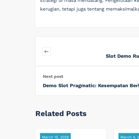
strategi di masa mendatang. Pengelolaan k
kerugian, tetapi juga tentang memaksimal
Slot Demo Ru
Next post
Demo Slot Pragmatic: Kesempatan Berl
Related Posts
March 15, 2026
March 4, 