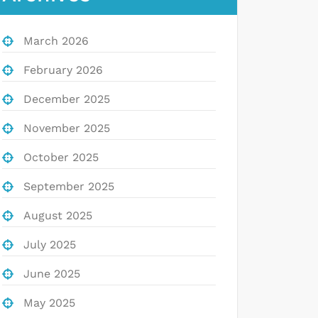
March 2026
February 2026
December 2025
November 2025
October 2025
September 2025
August 2025
July 2025
June 2025
May 2025