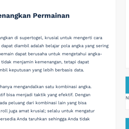
menangkan Permainan
an di supertogel, krusial untuk mengerti cara
 dapat diambil adalah belajar pola angka yang sering
, pemain dapat berusaha untuk mengetahui angka-
ni tidak menjamin kemenangan, tetapi dapat
il keputusan yang lebih berbasis data.
 hanya mengandalkan satu kombinasi angka.
if bisa menjadi taktik yang efektif. Dengan
N
 ada peluang dari kombinasi lain yang bisa
oll juga amat krusial; selalu untuk mengatur
rsedia Anda taruhkan sehingga Anda tidak