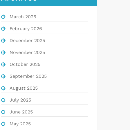
March 2026
February 2026
December 2025
November 2025
October 2025
September 2025
August 2025
July 2025
June 2025
May 2025