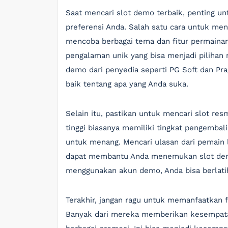
Saat mencari slot demo terbaik, penting un
preferensi Anda. Salah satu cara untuk m
mencoba berbagai tema dan fitur permainan
pengalaman unik yang bisa menjadi pilihan 
demo dari penyedia seperti PG Soft dan Pr
baik tentang apa yang Anda suka.
Selain itu, pastikan untuk mencari slot resm
tinggi biasanya memiliki tingkat pengembal
untuk menang. Mencari ulasan dari pemain 
dapat membantu Anda menemukan slot dem
menggunakan akun demo, Anda bisa berlatih
Terakhir, jangan ragu untuk memanfaatkan f
Banyak dari mereka memberikan kesempata