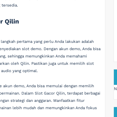
tersedia.
 Qilin
 langkah pertama yang perlu Anda lakukan adalah
enyediakan slot demo. Dengan akun demo, Anda bisa
ang, sehingga memungkinkan Anda memahami
kan oleh Qilin. Pastikan juga untuk memilih slot
 audio yang optimal.
 ke akun demo, Anda bisa memulai dengan memilih
N
ermainan. Dalam Slot Gacor Qilin, terdapat berbagai
ngan strategi dan anggaran. Manfaatkan fitur
rmainan lebih mudah dan memungkinkan Anda fokus