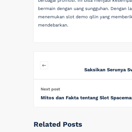
berbagai promosi. Ini bisa menjadi kesemp
bermain dengan uang sungguhan. Dengan lan
menemukan slot demo qilin yang memberi
mendebarkan.
Saksikan Serunya S
Next post
Mitos dan Fakta tentang Slot Spacema
Related Posts