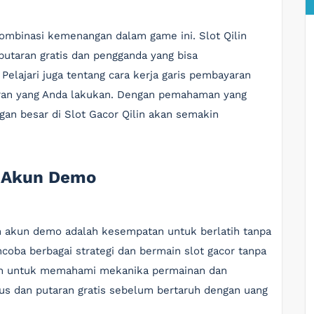
 kombinasi kemenangan dalam game ini. Slot Qilin
 putaran gratis dan pengganda yang bisa
elajari juga tentang cara kerja garis pembayaran
aran yang Anda lakukan. Dengan pemahaman yang
an besar di Slot Gacor Qilin akan semakin
 Akun Demo
 akun demo adalah kesempatan untuk berlatih tanpa
coba berbagai strategi dan bermain slot gacor tanpa
ain untuk memahami mekanika permainan dan
onus dan putaran gratis sebelum bertaruh dengan uang