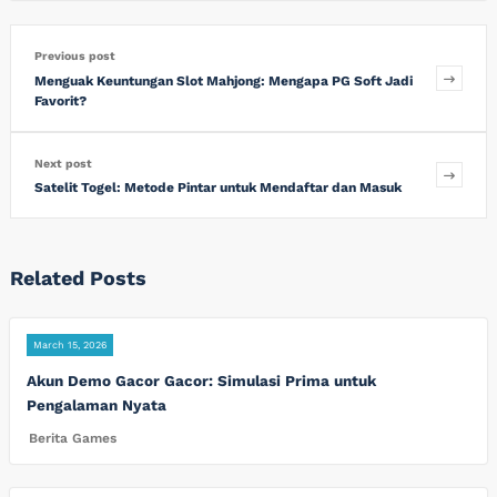
Previous post
Menguak Keuntungan Slot Mahjong: Mengapa PG Soft Jadi
Favorit?
Next post
Satelit Togel: Metode Pintar untuk Mendaftar dan Masuk
Related Posts
March 15, 2026
Akun Demo Gacor Gacor: Simulasi Prima untuk
Pengalaman Nyata
Berita Games