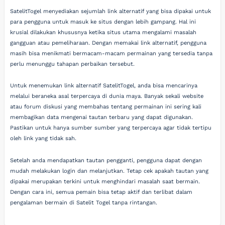
SatelitTogel menyediakan sejumlah link alternatif yang bisa dipakai untuk
para pengguna untuk masuk ke situs dengan lebih gampang. Hal ini
krusial dilakukan khususnya ketika situs utama mengalami masalah
gangguan atau pemeliharaan. Dengan memakai link alternatif, pengguna
masih bisa menikmati bermacam-macam permainan yang tersedia tanpa
perlu menunggu tahapan perbaikan tersebut.
Untuk menemukan link alternatif SatelitTogel, anda bisa mencarinya
melalui beraneka asal terpercaya di dunia maya. Banyak sekali website
atau forum diskusi yang membahas tentang permainan ini sering kali
membagikan data mengenai tautan terbaru yang dapat digunakan.
Pastikan untuk hanya sumber sumber yang terpercaya agar tidak tertipu
oleh link yang tidak sah.
Setelah anda mendapatkan tautan pengganti, pengguna dapat dengan
mudah melakukan login dan melanjutkan. Tetap cek apakah tautan yang
dipakai merupakan terkini untuk menghindari masalah saat bermain.
Dengan cara ini, semua pemain bisa tetap aktif dan terlibat dalam
pengalaman bermain di Satelit Togel tanpa rintangan.