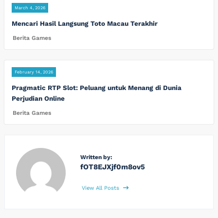
March 4, 2026
Mencari Hasil Langsung Toto Macau Terakhir
Berita Games
February 14, 2026
Pragmatic RTP Slot: Peluang untuk Menang di Dunia
Perjudian Online
Berita Games
Written by:
fOT8EJXjf0m8ov5
View All Posts