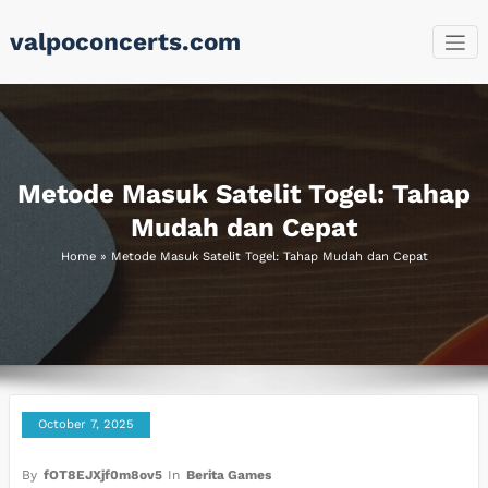
Skip
valpoconcerts.com
to
content
Metode Masuk Satelit Togel: Tahap
Mudah dan Cepat
Home
»
Metode Masuk Satelit Togel: Tahap Mudah dan Cepat
October 7, 2025
By
fOT8EJXjf0m8ov5
In
Berita Games