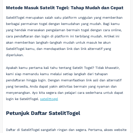
Metode Masuk Satelit Togel: Tahap Mudah dan Cepat
SatelitTogel merupakan salah satu platform unggulan yang memberikan
berbagai permainan togel dengan kemudahan yang mudah. Bagi kamu
yang hendak merasakan pengalaman bermain togel dengan cara online,
cara pendaftaran dan login di platform ini terbilang mudah. Artikel ini
akan memberikan langkah-langkah mudah untuk masuk ke akun
SatelitTogel kamu, dan mendapatkan link dan link alternatif yang
diperlukan.
Apakah kamu pertama kali tahu tentang Satelit Togel? Tidak khawatir,
kami siap memandu kamu melalui setiap langkah dari tahapan
pendaftaran hingga login. Dengan memanfaatkan link asli dan alternatif
yang tersedia, Anda dapat yakin aktivitas bermain yang nyaman dan
menyenangkan. Ayo kita segera dan pelajari cara sederhana untuk dapat
login ke SatelitTogel.
satelittogel
Petunjuk Daftar SatelitTogel
Daftar di SatelitTogel sangatlah ringan dan segera. Pertama, akses website