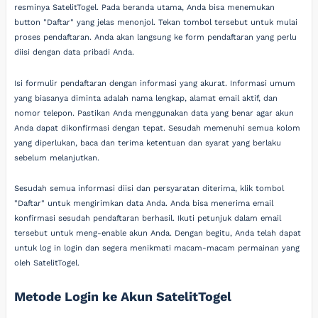
resminya SatelitTogel. Pada beranda utama, Anda bisa menemukan
button "Daftar" yang jelas menonjol. Tekan tombol tersebut untuk mulai
proses pendaftaran. Anda akan langsung ke form pendaftaran yang perlu
diisi dengan data pribadi Anda.
Isi formulir pendaftaran dengan informasi yang akurat. Informasi umum
yang biasanya diminta adalah nama lengkap, alamat email aktif, dan
nomor telepon. Pastikan Anda menggunakan data yang benar agar akun
Anda dapat dikonfirmasi dengan tepat. Sesudah memenuhi semua kolom
yang diperlukan, baca dan terima ketentuan dan syarat yang berlaku
sebelum melanjutkan.
Sesudah semua informasi diisi dan persyaratan diterima, klik tombol
"Daftar" untuk mengirimkan data Anda. Anda bisa menerima email
konfirmasi sesudah pendaftaran berhasil. Ikuti petunjuk dalam email
tersebut untuk meng-enable akun Anda. Dengan begitu, Anda telah dapat
untuk log in login dan segera menikmati macam-macam permainan yang
oleh SatelitTogel.
Metode Login ke Akun SatelitTogel