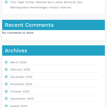
Toto Togel Online: Metode Baru untuk Bertaruh dan
Mendapatkan Kemenangan melalui Internet
Recent Comments
No comments to show.
Archives
March 2026
February 2026
December 2025
November 2025
October 2025
September 2025
August 2025