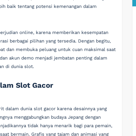
ih baik tentang potensi kemenangan dalam
a perjudian online, karena memberikan kesempatan
asi berbagai pilihan yang tersedia. Dengan begitu,
pat dan membuka peluang untuk cuan maksimal saat
is dan akun demo menjadi jembatan penting dalam
 di dunia slot.
lam Slot Gacor
rit dalam dunia slot gacor karena desainnya yang
ungnya menggabungkan budaya Jepang dengan
adikannya tidak hanya menarik bagi para pemain,
aat bermain. Grafis yang tajam dan animasi yang