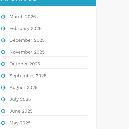
March 2026
February 2026
December 2025
November 2025
October 2025
September 2025
August 2025
July 2025
June 2025
May 2025