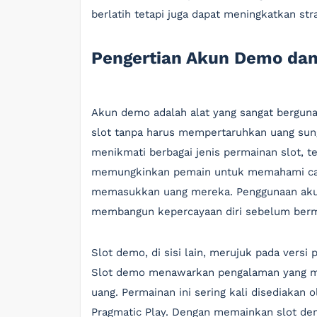
berlatih tetapi juga dapat meningkatkan st
Pengertian Akun Demo dan
Akun demo adalah alat yang sangat bergun
slot tanpa harus mempertaruhkan uang su
menikmati berbagai jenis permainan slot, te
memungkinkan pemain untuk memahami cara 
memasukkan uang mereka. Penggunaan akun
membangun kepercayaan diri sebelum berma
Slot demo, di sisi lain, merujuk pada versi
Slot demo menawarkan pengalaman yang miri
uang. Permainan ini sering kali disediakan 
Pragmatic Play. Dengan memainkan slot de