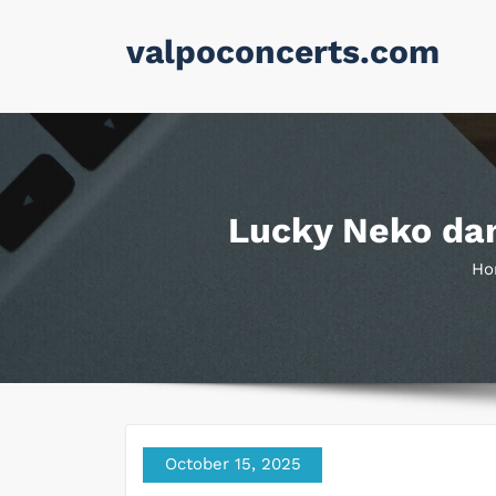
Skip
valpoconcerts.com
to
content
Lucky Neko dan
Ho
October 15, 2025