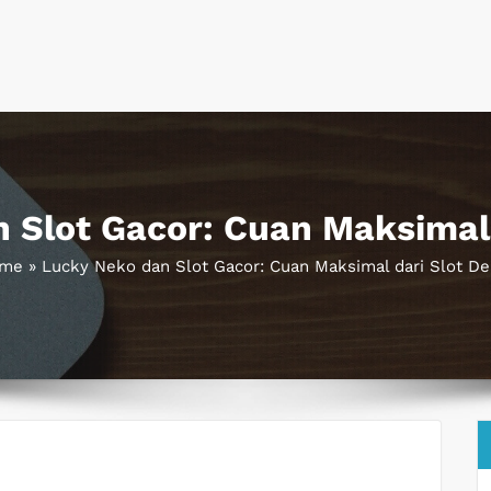
 Slot Gacor: Cuan Maksimal
me
»
Lucky Neko dan Slot Gacor: Cuan Maksimal dari Slot D