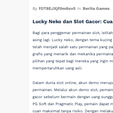
By
fOT8EJXjf0m8ov5
In
Berita Games
Lucky Neko dan Slot Gacor: Cu
Bagi para penggemar permainan slot, istila
asing lagi. Lucky neko, dengan tema kucing
telah menjadi salah satu permainan yang pa
grafis yang menarik dan mekanika permain
pilihan yang tepat bagi mereka yang ingin 
mempertaruhkan uang asli.
Dalam dunia slot online, akun demo merupa
permainan. Melalui akun demo slot, pemain 
gacor sebelum bermain dengan uang sungguh
PG Soft dan Pragmatic Play, pemain dapat 
cuan maksimal tanpa risiko. Dengan melaku