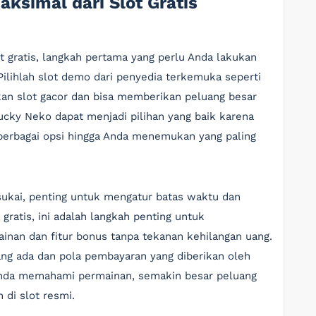
simal dari Slot Gratis
 gratis, langkah pertama yang perlu Anda lakukan
Pilihlah slot demo dari penyedia terkemuka seperti
an slot gacor dan bisa memberikan peluang besar
cky Neko dapat menjadi pilihan yang baik karena
berbagai opsi hingga Anda menemukan yang paling
kai, penting untuk mengatur batas waktu dan
gratis, ini adalah langkah penting untuk
nan dan fitur bonus tanpa tekanan kehilangan uang.
g ada dan pola pembayaran yang diberikan oleh
Anda memahami permainan, semakin besar peluang
di slot resmi.