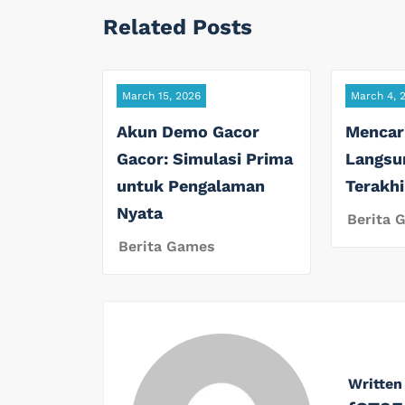
Related Posts
March 15, 2026
March 4, 
Akun Demo Gacor
Mencari
Gacor: Simulasi Prima
Langsu
untuk Pengalaman
Terakhi
Nyata
Berita 
Berita Games
Written