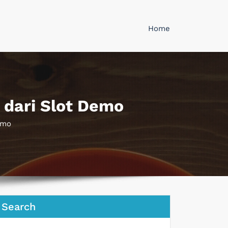
Home
 dari Slot Demo
emo
Search