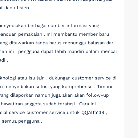
t dan efisien .
menyediakan berbagai sumber informasi yang
panduan pemakaian . Ini membantu member baru
ang ditawarkan tanpa harus menunggu balasan dari
en ini , pengguna dapat lebih mandiri dalam mencari
di .
ologi atau isu lain , dukungan customer service di
 menyediakan solusi yang komprehensif . Tim ini
yang dilaporkan namun juga akan akan follow-up
hawatiran anggota sudah teratasi . Cara ini
al service customer service untuk QQAlfa138 ,
i semua pengguna .