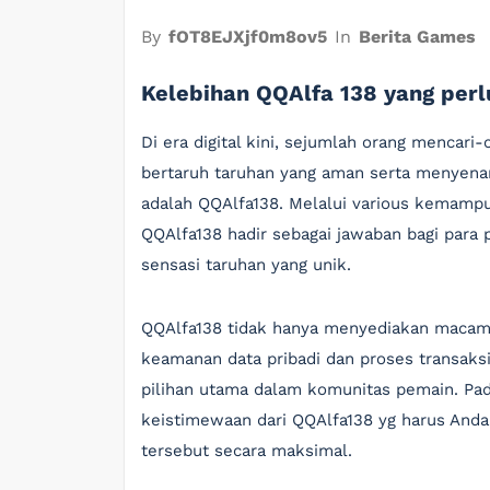
By
fOT8EJXjf0m8ov5
In
Berita Games
Kelebihan QQAlfa 138 yang per
Di era digital kini, sejumlah orang mencar
bertaruh taruhan yang aman serta menyenan
adalah QQAlfa138. Melalui various kemamp
QQAlfa138 hadir sebagai jawaban bagi para 
sensasi taruhan yang unik.
QQAlfa138 tidak hanya menyediakan macam
keamanan data pribadi dan proses transaks
pilihan utama dalam komunitas pemain. Pada
keistimewaan dari QQAlfa138 yg harus Anda
tersebut secara maksimal.