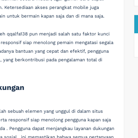
n. Ketersediaan akses perangkat mobile juga
untuk bermain kapan saja dan di mana saja.
eh qqalfa138 pun menjadi salah satu faktor kunci
 responsif siap menolong pemain mengatasi segala
 adanya bantuan yang cepat dan efektif, pengguna
 yang berkontribusi pada pengalaman total di
kungan
lah sebuah elemen yang unggul di dalam situs
erta responsif siap menolong pengguna kapan saja
ada . Pengguna dapat menjangkau layanan dukungan
dia sosial , ini memastikan bahwa semua pertanyaan