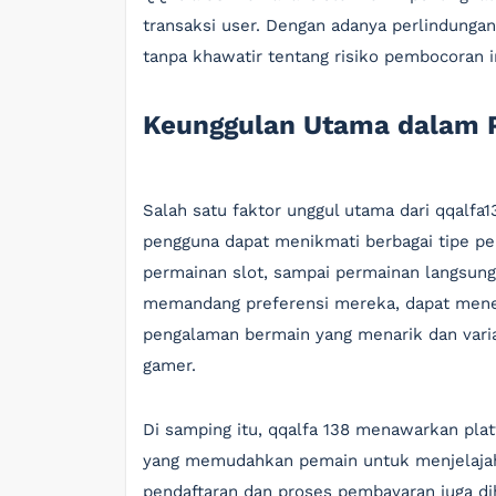
transaksi user. Dengan adanya perlindunga
tanpa khawatir tentang risiko pembocoran i
Keunggulan Utama dalam 
Salah satu faktor unggul utama dari qqalfa1
pengguna dapat menikmati berbagai tipe pe
permainan slot, sampai permainan langsung.
memandang preferensi mereka, dapat mene
pengalaman bermain yang menarik dan variat
gamer.
Di samping itu, qqalfa 138 menawarkan plat
yang memudahkan pemain untuk menjelajahi
pendaftaran dan proses pembayaran juga di