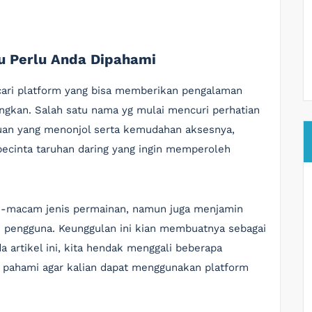
lu Perlu Anda Dipahami
i-cari platform yang bisa memberikan pengalaman
gkan. Salah satu nama yg mulai mencuri perhatian
uan yang menonjol serta kemudahan aksesnya,
pecinta taruhan daring yang ingin memperoleh
-macam jenis permainan, namun juga menjamin
i pengguna. Keunggulan ini kian membuatnya sebagai
 artikel ini, kita hendak menggali beberapa
 pahami agar kalian dapat menggunakan platform