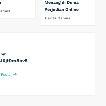
r
Menang di Dunia
Perjudian Online
Games
Berita Games
 by:
JXjf0m8ov5
l Posts