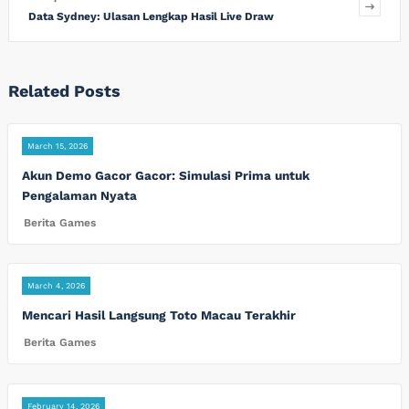
Data Sydney: Ulasan Lengkap Hasil Live Draw
Related Posts
March 15, 2026
Akun Demo Gacor Gacor: Simulasi Prima untuk
Pengalaman Nyata
Berita Games
March 4, 2026
Mencari Hasil Langsung Toto Macau Terakhir
Berita Games
February 14, 2026