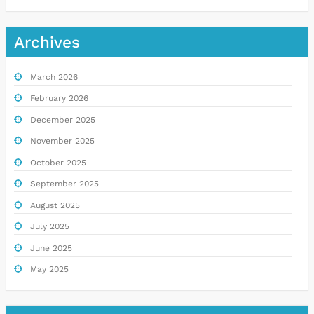
Archives
March 2026
February 2026
December 2025
November 2025
October 2025
September 2025
August 2025
July 2025
June 2025
May 2025