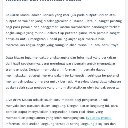
Keluaran Macau adalah konsep yang merujuk pada output undian atau
output permainan yang diselenggarakan di Macao. Data ini sangat penting
bagi para pemain dan penggemar, karena memberikan pandangan terkait
angka-angka yang muncul dalam tiap putaran game. Para pemain sangat
antusias untuk mengetahui hasil paling anyar agar mereka bisa
meramalkan angka-angka yang mungkin akan muncul di sesi berikutnya.
Data Macau juga mencakup angka-angka dan informasi yang berkaitan
dari hasil sebelumnya, yang membuat para pemain untuk mempelajari
tren dan pola. Dengan mempelajari informasi ini, pemain dapat
meningkatkan strategi mereka dalam berkompetisi, sehingga berpotensi
menambah peluang mereka untuk berhasil. Mereview ulang data keluaran
adalah salah satu metode yang umum dipraktikkan oleh banyak peserta.
Live draw Macau adalah salah satu metode bagi pengamat untuk
menyaksikan putusan dalam langsung. Dengan siaran langsung ini, para
pemain dapat menyaksikan pengundian dalam real-time, yang
memberikan pengalaman yang lebih menegangkan.
live draw macau
Informasi dari undian langsung tersebut sering langsung disajikan dan