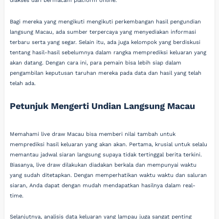
diakses dari bermacam platform online.
Bagi mereka yang mengikuti mengikuti perkembangan hasil pengundian
langsung Macau, ada sumber terpercaya yang menyediakan informasi
terbaru serta yang segar. Selain itu, ada juga kelompok yang berdiskusi
tentang hasil-hasil sebelumnya dalam rangka memprediksi keluaran yang
akan datang. Dengan cara ini, para pemain bisa lebih siap dalam
pengambilan keputusan taruhan mereka pada data dan hasil yang telah
telah ada.
Petunjuk Mengerti Undian Langsung Macau
Memahami live draw Macau bisa memberi nilai tambah untuk
memprediksi hasil keluaran yang akan akan. Pertama, krusial untuk selalu
memantau jadwal siaran langsung supaya tidak tertinggal berita terkini.
Biasanya, live draw dilakukan diadakan berkala dan mempunyai waktu
yang sudah ditetapkan. Dengan memperhatikan waktu waktu dan saluran
siaran, Anda dapat dengan mudah mendapatkan hasilnya dalam real-
time.
Selanjutnya, analisis data keluaran yang lampau juga sangat penting