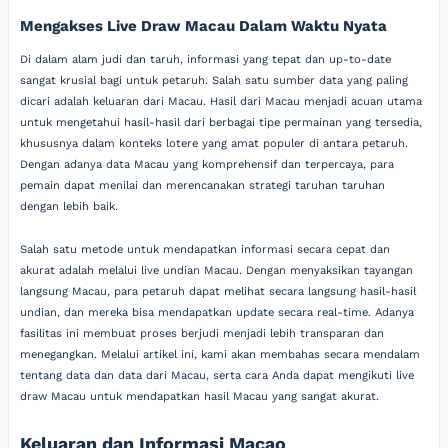
Mengakses Live Draw Macau Dalam Waktu Nyata
Di dalam alam judi dan taruh, informasi yang tepat dan up-to-date
sangat krusial bagi untuk petaruh. Salah satu sumber data yang paling
dicari adalah keluaran dari Macau. Hasil dari Macau menjadi acuan utama
untuk mengetahui hasil-hasil dari berbagai tipe permainan yang tersedia,
khususnya dalam konteks lotere yang amat populer di antara petaruh.
Dengan adanya data Macau yang komprehensif dan terpercaya, para
pemain dapat menilai dan merencanakan strategi taruhan taruhan
dengan lebih baik.
Salah satu metode untuk mendapatkan informasi secara cepat dan
akurat adalah melalui live undian Macau. Dengan menyaksikan tayangan
langsung Macau, para petaruh dapat melihat secara langsung hasil-hasil
undian, dan mereka bisa mendapatkan update secara real-time. Adanya
fasilitas ini membuat proses berjudi menjadi lebih transparan dan
menegangkan. Melalui artikel ini, kami akan membahas secara mendalam
tentang data dan data dari Macau, serta cara Anda dapat mengikuti live
draw Macau untuk mendapatkan hasil Macau yang sangat akurat.
Keluaran dan Informasi Macao