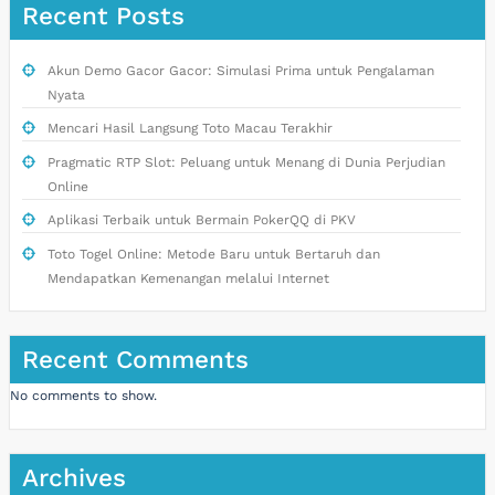
Recent Posts
Akun Demo Gacor Gacor: Simulasi Prima untuk Pengalaman
Nyata
Mencari Hasil Langsung Toto Macau Terakhir
Pragmatic RTP Slot: Peluang untuk Menang di Dunia Perjudian
Online
Aplikasi Terbaik untuk Bermain PokerQQ di PKV
Toto Togel Online: Metode Baru untuk Bertaruh dan
Mendapatkan Kemenangan melalui Internet
Recent Comments
No comments to show.
Archives