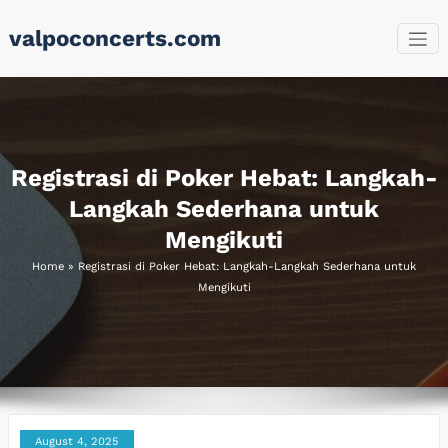
Skip
valpoconcerts.com
to
content
Registrasi di Poker Hebat: Langkah-
Langkah Sederhana untuk
Mengikuti
Home
»
Registrasi di Poker Hebat: Langkah-Langkah Sederhana untuk
Mengikuti
August 4, 2025