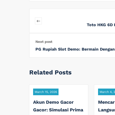
Toto HKG 6D P
Next post
PG Rupiah Slot Demo: Bermain Dengan
Related Posts
March 15, 2026
March 4, 
Akun Demo Gacor
Mencari
Gacor: Simulasi Prima
Langsu