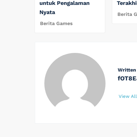
untuk Pengalaman
Terakhi
Nyata
Berita 
Berita Games
Written
fOT8E
View Al