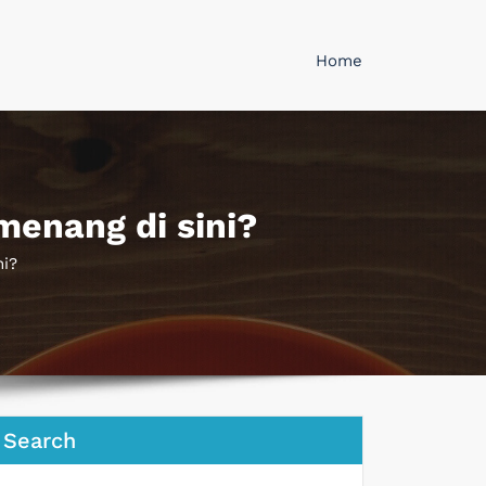
Home
menang di sini?
ni?
Search