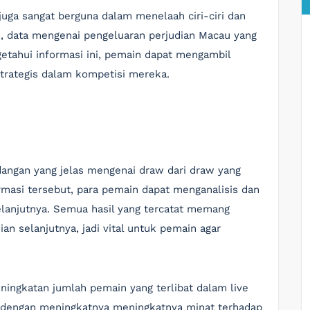
juga sangat berguna dalam menelaah ciri-ciri dan
u, data mengenai pengeluaran perjudian Macau yang
ngetahui informasi ini, pemain dapat mengambil
 strategis dalam kompetisi mereka.
ngan yang jelas mengenai draw dari draw yang
ormasi tersebut, para pemain dapat menganalisis dan
lanjutnya. Semua hasil yang tercatat memang
n selanjutnya, jadi vital untuk pemain agar
ningkatan jumlah pemain yang terlibat dalam live
n dengan meningkatnya meningkatnya minat terhadap