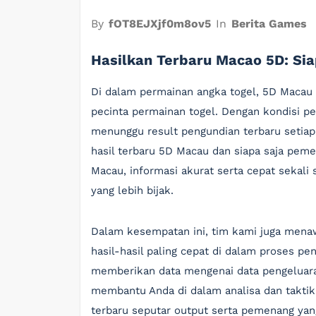
By
fOT8EJXjf0m8ov5
In
Berita Games
Hasilkan Terbaru Macao 5D: Sia
Di dalam permainan angka togel, 5D Macau a
pecinta permainan togel. Dengan kondisi p
menunggu result pengundian terbaru setiap 
hasil terbaru 5D Macau dan siapa saja pem
Macau, informasi akurat serta cepat sekali
yang lebih bijak.
Dalam kesempatan ini, tim kami juga menawa
hasil-hasil paling cepat di dalam proses pe
memberikan data mengenai data pengeluar
membantu Anda di dalam analisa dan taktik
terbaru seputar output serta pemenang yang