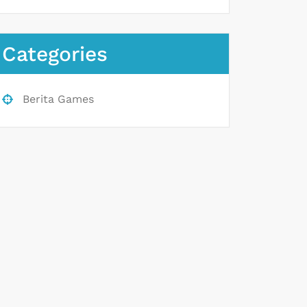
Categories
Berita Games