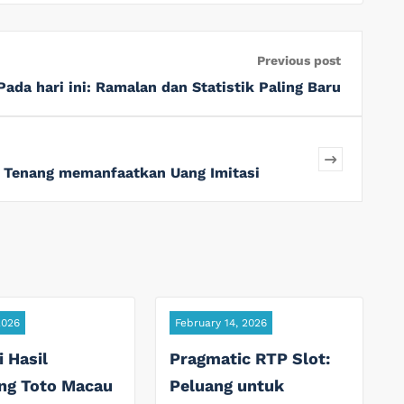
Previous post
ada hari ini: Ramalan dan Statistik Paling Baru
 Tenang memanfaatkan Uang Imitasi
2026
February 14, 2026
 Hasil
Pragmatic RTP Slot:
ng Toto Macau
Peluang untuk