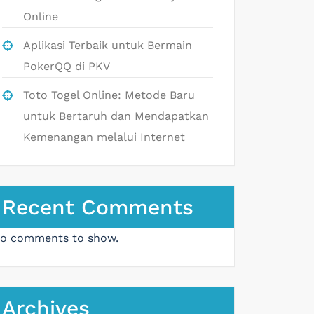
Online
Aplikasi Terbaik untuk Bermain
PokerQQ di PKV
Toto Togel Online: Metode Baru
untuk Bertaruh dan Mendapatkan
Kemenangan melalui Internet
Recent Comments
o comments to show.
Archives