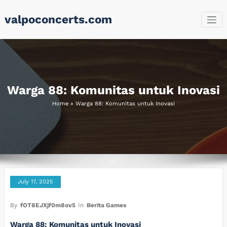
Skip
valpoconcerts.com
to
content
Warga 88: Komunitas untuk Inovasi
Home
»
Warga 88: Komunitas untuk Inovasi
July 17, 2025
By
fOT8EJXjf0m8ov5
In
Berita Games
Warga 88: Komunitas untuk Inovasi