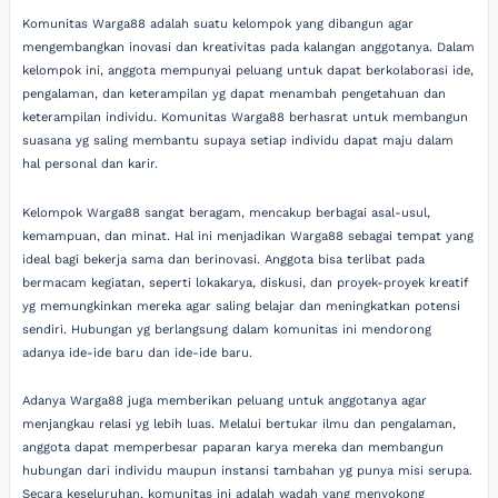
Komunitas Warga88 adalah suatu kelompok yang dibangun agar
mengembangkan inovasi dan kreativitas pada kalangan anggotanya. Dalam
kelompok ini, anggota mempunyai peluang untuk dapat berkolaborasi ide,
pengalaman, dan keterampilan yg dapat menambah pengetahuan dan
keterampilan individu. Komunitas Warga88 berhasrat untuk membangun
suasana yg saling membantu supaya setiap individu dapat maju dalam
hal personal dan karir.
Kelompok Warga88 sangat beragam, mencakup berbagai asal-usul,
kemampuan, dan minat. Hal ini menjadikan Warga88 sebagai tempat yang
ideal bagi bekerja sama dan berinovasi. Anggota bisa terlibat pada
bermacam kegiatan, seperti lokakarya, diskusi, dan proyek-proyek kreatif
yg memungkinkan mereka agar saling belajar dan meningkatkan potensi
sendiri. Hubungan yg berlangsung dalam komunitas ini mendorong
adanya ide-ide baru dan ide-ide baru.
Adanya Warga88 juga memberikan peluang untuk anggotanya agar
menjangkau relasi yg lebih luas. Melalui bertukar ilmu dan pengalaman,
anggota dapat memperbesar paparan karya mereka dan membangun
hubungan dari individu maupun instansi tambahan yg punya misi serupa.
Secara keseluruhan, komunitas ini adalah wadah yang menyokong