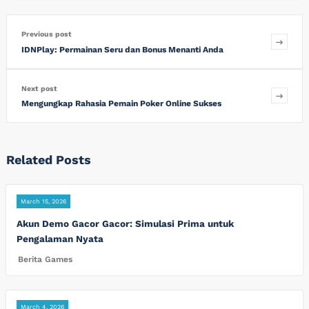
Previous post
IDNPlay: Permainan Seru dan Bonus Menanti Anda
Next post
Mengungkap Rahasia Pemain Poker Online Sukses
Related Posts
March 15, 2026
Akun Demo Gacor Gacor: Simulasi Prima untuk
Pengalaman Nyata
Berita Games
March 4, 2026