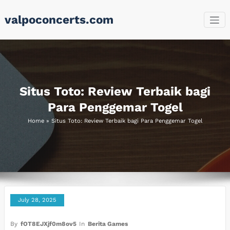
Skip
valpoconcerts.com
to
content
Situs Toto: Review Terbaik bagi
Para Penggemar Togel
Home
»
Situs Toto: Review Terbaik bagi Para Penggemar Togel
July 28, 2025
By
fOT8EJXjf0m8ov5
In
Berita Games