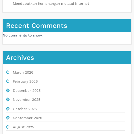
Mendapatkan Kemenangan melalui Internet
Recent Comments
No comments to show.
Archives
March 2026
February 2026
December 2025
November 2025
October 2025
September 2025
August 2025