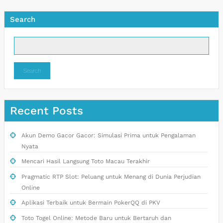
Search
Search
Recent Posts
Akun Demo Gacor Gacor: Simulasi Prima untuk Pengalaman
Nyata
Mencari Hasil Langsung Toto Macau Terakhir
Pragmatic RTP Slot: Peluang untuk Menang di Dunia Perjudian
Online
Aplikasi Terbaik untuk Bermain PokerQQ di PKV
Toto Togel Online: Metode Baru untuk Bertaruh dan