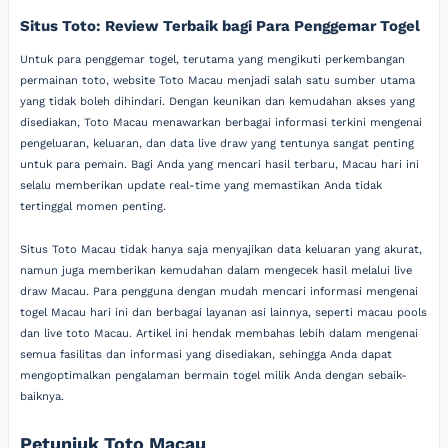
Situs Toto: Review Terbaik bagi Para Penggemar Togel
Untuk para penggemar togel, terutama yang mengikuti perkembangan
permainan toto, website Toto Macau menjadi salah satu sumber utama
yang tidak boleh dihindari. Dengan keunikan dan kemudahan akses yang
disediakan, Toto Macau menawarkan berbagai informasi terkini mengenai
pengeluaran, keluaran, dan data live draw yang tentunya sangat penting
untuk para pemain. Bagi Anda yang mencari hasil terbaru, Macau hari ini
selalu memberikan update real-time yang memastikan Anda tidak
tertinggal momen penting.
Situs Toto Macau tidak hanya saja menyajikan data keluaran yang akurat,
namun juga memberikan kemudahan dalam mengecek hasil melalui live
draw Macau. Para pengguna dengan mudah mencari informasi mengenai
togel Macau hari ini dan berbagai layanan asi lainnya, seperti macau pools
dan live toto Macau. Artikel ini hendak membahas lebih dalam mengenai
semua fasilitas dan informasi yang disediakan, sehingga Anda dapat
mengoptimalkan pengalaman bermain togel milik Anda dengan sebaik-
baiknya.
Petunjuk Toto Macau