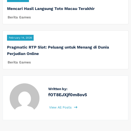
Mencari Hasil Langsung Toto Macau Terakhir
Berita Games
February 14, 2026
Pragmatic RTP Slot: Peluang untuk Menang di Dunia
Perjudian Online
Berita Games
Written by:
fOT8EJXjf0m8ov5
View All Posts