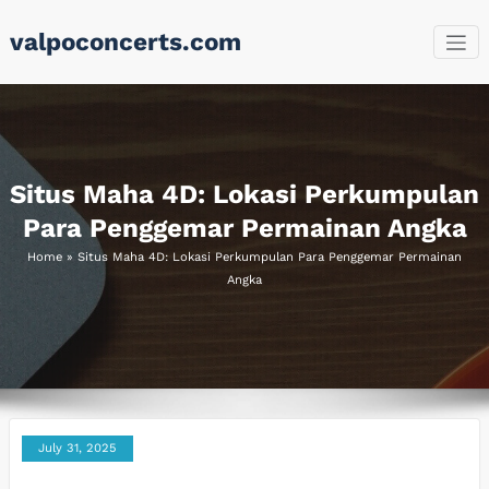
Skip
valpoconcerts.com
to
content
Situs Maha 4D: Lokasi Perkumpulan
Para Penggemar Permainan Angka
Home
»
Situs Maha 4D: Lokasi Perkumpulan Para Penggemar Permainan
Angka
July 31, 2025