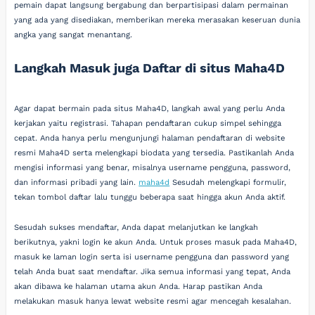
pemain dapat langsung bergabung dan berpartisipasi dalam permainan
yang ada yang disediakan, memberikan mereka merasakan keseruan dunia
angka yang sangat menantang.
Langkah Masuk juga Daftar di situs Maha4D
Agar dapat bermain pada situs Maha4D, langkah awal yang perlu Anda
kerjakan yaitu registrasi. Tahapan pendaftaran cukup simpel sehingga
cepat. Anda hanya perlu mengunjungi halaman pendaftaran di website
resmi Maha4D serta melengkapi biodata yang tersedia. Pastikanlah Anda
mengisi informasi yang benar, misalnya username pengguna, password,
dan informasi pribadi yang lain.
maha4d
Sesudah melengkapi formulir,
tekan tombol daftar lalu tunggu beberapa saat hingga akun Anda aktif.
Sesudah sukses mendaftar, Anda dapat melanjutkan ke langkah
berikutnya, yakni login ke akun Anda. Untuk proses masuk pada Maha4D,
masuk ke laman login serta isi username pengguna dan password yang
telah Anda buat saat mendaftar. Jika semua informasi yang tepat, Anda
akan dibawa ke halaman utama akun Anda. Harap pastikan Anda
melakukan masuk hanya lewat website resmi agar mencegah kesalahan.