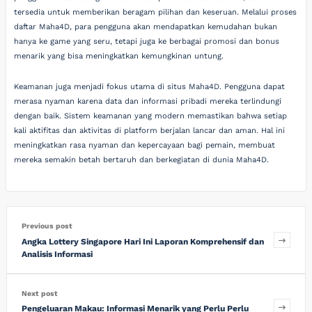
tersedia untuk memberikan beragam pilihan dan keseruan. Melalui proses
daftar Maha4D, para pengguna akan mendapatkan kemudahan bukan
hanya ke game yang seru, tetapi juga ke berbagai promosi dan bonus
menarik yang bisa meningkatkan kemungkinan untung.
Keamanan juga menjadi fokus utama di situs Maha4D. Pengguna dapat
merasa nyaman karena data dan informasi pribadi mereka terlindungi
dengan baik. Sistem keamanan yang modern memastikan bahwa setiap
kali aktifitas dan aktivitas di platform berjalan lancar dan aman. Hal ini
meningkatkan rasa nyaman dan kepercayaan bagi pemain, membuat
mereka semakin betah bertaruh dan berkegiatan di dunia Maha4D.
Previous post
Angka Lottery Singapore Hari Ini Laporan Komprehensif dan
Analisis Informasi
Next post
Pengeluaran Makau: Informasi Menarik yang Perlu Perlu