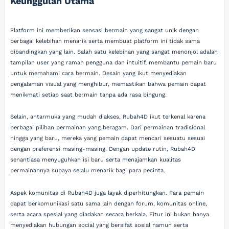
Keunggulan Utama
Platform ini memberikan sensasi bermain yang sangat unik dengan
berbagai kelebihan menarik serta membuat platform ini tidak sama
dibandingkan yang lain. Salah satu kelebihan yang sangat menonjol adalah
tampilan user yang ramah pengguna dan intuitif, membantu pemain baru
untuk memahami cara bermain. Desain yang ikut menyediakan
pengalaman visual yang menghibur, memastikan bahwa pemain dapat
menikmati setiap saat bermain tanpa ada rasa bingung.
Selain, antarmuka yang mudah diakses, Rubah4D ikut terkenal karena
berbagai pilihan permainan yang beragam. Dari permainan tradisional
hingga yang baru, mereka yang pemain dapat mencari sesuatu sesuai
dengan preferensi masing-masing. Dengan update rutin, Rubah4D
senantiasa menyuguhkan isi baru serta menajamkan kualitas
permainannya supaya selalu menarik bagi para pecinta.
Aspek komunitas di Rubah4D juga layak diperhitungkan. Para pemain
dapat berkomunikasi satu sama lain dengan forum, komunitas online,
serta acara spesial yang diadakan secara berkala. Fitur ini bukan hanya
menyediakan hubungan social yang bersifat sosial namun serta