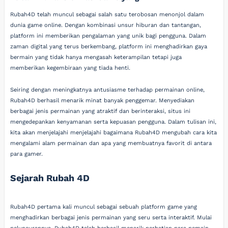
Rubah4D telah muncul sebagai salah satu terobosan menonjol dalam
dunia game online. Dengan kombinasi unsur hiburan dan tantangan,
platform ini memberikan pengalaman yang unik bagi pengguna. Dalam
zaman digital yang terus berkembang, platform ini menghadirkan gaya
bermain yang tidak hanya mengasah keterampilan tetapi juga
memberikan kegembiraan yang tiada henti.
Seiring dengan meningkatnya antusiasme terhadap permainan online,
Rubah4D berhasil menarik minat banyak penggemar. Menyediakan
berbagai jenis permainan yang atraktif dan berinteraksi, situs ini
mengedepankan kenyamanan serta kepuasan pengguna. Dalam tulisan ini,
kita akan menjelajahi menjelajahi bagaimana Rubah4D mengubah cara kita
mengalami alam permainan dan apa yang membuatnya favorit di antara
para gamer.
Sejarah Rubah 4D
Rubah4D pertama kali muncul sebagai sebuah platform game yang
menghadirkan berbagai jenis permainan yang seru serta interaktif. Mulai