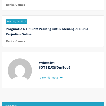
Berita Games
February 14, 2026
Pragmatic RTP Slot: Peluang untuk Menang di Dunia
Perjudian Online
Berita Games
Written by:
fOT8EJXjf0m8ov5
View All Posts