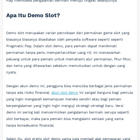
Play membawa pengalaman bermain menuju tingkat selanjutnya.
Apa Itu Demo Slot?
Demo slot merupakan varian percobaan dari permainan game slot yang
biasanya biasanya disediakan oleh penyedia software seperti seperti
Pragmatic Play. Dalam slot demo, para pemain dapat menikmati
permainan tanpa perlu mempertaruhkan uang riil. Ini menawarkan
peluang untuk para pemain untuk memahami alur permainan, fitur-fitur,
dan tema yang ditawarkan sebelum memutuskan untuk dengan uang
nyata.
Dengan akun demo ini, pengguna bisa mencoba berbagai jenis permainan
tanpa ada risiko finansial.
akun slot demo
Ini sangat berguna bagi pemula
yang ingin mengasah kemampuan mereka sendiri atau bagi pemain
berpengalaman yang ingin ingin menguji strategi-strategi baru. Versi
demo ini sering kali mencerminkan pengalaman bermain serupa seperti
slot berbayar, maka para pemain bisa mengalami sensasi yang sama
tanpa konsekuensi finansial.
Selain itu, slot gratis slot demo sama juga menjadi alat pemasaran yang