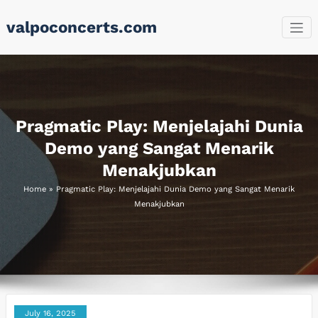
Skip
valpoconcerts.com
to
content
Pragmatic Play: Menjelajahi Dunia
Demo yang Sangat Menarik
Menakjubkan
Home
»
Pragmatic Play: Menjelajahi Dunia Demo yang Sangat Menarik
Menakjubkan
July 16, 2025