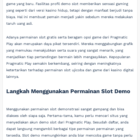
game yang baru. Fasilitas profil demo slot memberikan sensasi gaming
yang seperti dari versi kasino hidup, tetapi dengan manfaat berjudi tanpa
biaya. Hal ini membuat pemain menjadi yakin sebelum mereka melakukan
taruh uang asli.
Adanya permainan slot gratis serta beragam opsi game dari Pragmatic
Play akan merupakan daya pikat tersendiri. Mereka menggabungkan grafik
yang memukau menakjubkan serta suara yang sangat menarik, yang
menjadikan tiap pertandingan bermain lebih mengasyikkan. Kepopuleran
Pragmatic Play semakin berkembang, seiring dengan meningkatnya
ketertarikan terhadap permainan slot ujicoba dan game dari kasino digital
lainnya.
Langkah Menggunakan Permainan Slot Demo
Menggunakan permainan slot demonstrasi sangat gampang dan bisa
diakses oleh siapa saja. Pertama-tama, kamu perlu mencari situs yang
menyediakan akun demo slot dari Pragmatic Play. Sesudah daftar, anda
dapat langsung mengambil berbagai tipe permainan permainan yang
tersedia. Slot demo memungkinkan anda biar mencoba game tanpa perlu