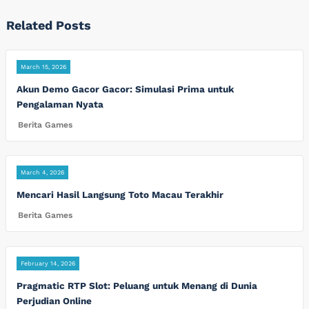
Related Posts
March 15, 2026
Akun Demo Gacor Gacor: Simulasi Prima untuk
Pengalaman Nyata
Berita Games
March 4, 2026
Mencari Hasil Langsung Toto Macau Terakhir
Berita Games
February 14, 2026
Pragmatic RTP Slot: Peluang untuk Menang di Dunia
Perjudian Online