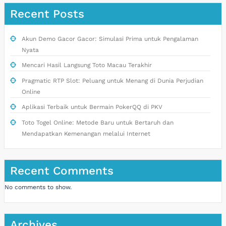
Recent Posts
Akun Demo Gacor Gacor: Simulasi Prima untuk Pengalaman
Nyata
Mencari Hasil Langsung Toto Macau Terakhir
Pragmatic RTP Slot: Peluang untuk Menang di Dunia Perjudian
Online
Aplikasi Terbaik untuk Bermain PokerQQ di PKV
Toto Togel Online: Metode Baru untuk Bertaruh dan
Mendapatkan Kemenangan melalui Internet
Recent Comments
No comments to show.
Archives