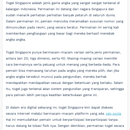
Togel Singapore adalah jenis game angka yang sangat sangat terkenal di
kalangan Indonesia. Permainan ini datang dari negara Singapura dan
sudah menarik perhatian perhatian banyak petaruh di seluruh dunia.
Dalam permainan ini, pemain mencoba meramalkan susunan nomor yang
dimunculkan pada resmi, yang secara teratur. Permainan ini sering kali
memberikan penghargaan yang besar bagi mereka berhasil menebak
angka angka.
Togel Singapore punya bermacam-macam variasi serta jenis permainan,
antara lain 2D, tiga dimensi, serta 4D. Masing-masing variasi memiliki
cara bermainnya serta peluang untuk menang yang berbeda-beda. Para
pemain bisa memasang taruhan pada angka yang mereka pilih, dan jika
angka angka tersebut muncul pada pengundian, mereka berhak
mendapatkan mendapatkan sesuai dengan ketentuan yang berlaku. Selain
itu, togel juga terkenal akan sistem pengundian yang transparan, sehingga
para pemain lebih percaya keadilan keterbukaan game ini.
Di dalam era digital sekarang ini, togel Singapore kini dapat diakses
secara internet melalui bermacam-macam platform yang ada.
sgp pools
Hal ini memudahkan pemain untuk berpartisipasi berpartisipasi tanpa
harus datang ke lokasi fisik nya. Dengan demikian, permainan togel secara