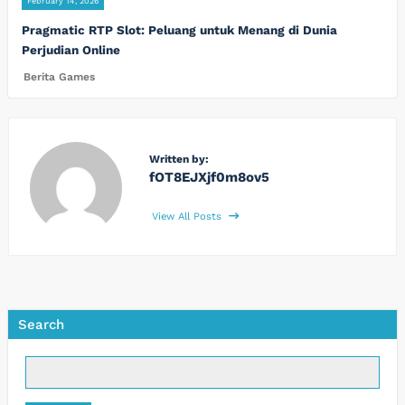
February 14, 2026
Pragmatic RTP Slot: Peluang untuk Menang di Dunia
Perjudian Online
Berita Games
Written by:
fOT8EJXjf0m8ov5
View All Posts
Search