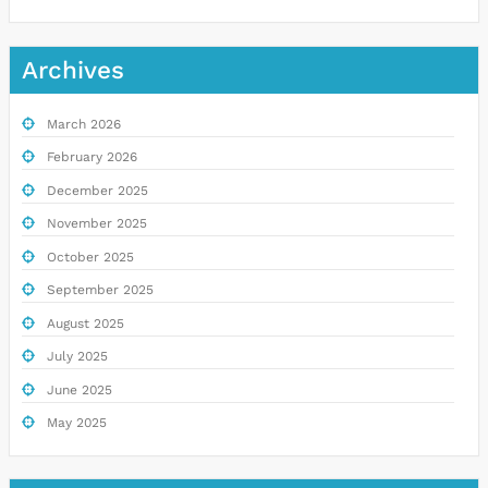
Archives
March 2026
February 2026
December 2025
November 2025
October 2025
September 2025
August 2025
July 2025
June 2025
May 2025