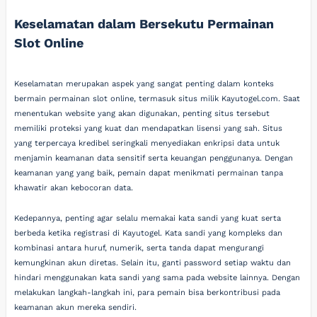
Keselamatan dalam Bersekutu Permainan
Slot Online
Keselamatan merupakan aspek yang sangat penting dalam konteks
bermain permainan slot online, termasuk situs milik Kayutogel.com. Saat
menentukan website yang akan digunakan, penting situs tersebut
memiliki proteksi yang kuat dan mendapatkan lisensi yang sah. Situs
yang terpercaya kredibel seringkali menyediakan enkripsi data untuk
menjamin keamanan data sensitif serta keuangan penggunanya. Dengan
keamanan yang yang baik, pemain dapat menikmati permainan tanpa
khawatir akan kebocoran data.
Kedepannya, penting agar selalu memakai kata sandi yang kuat serta
berbeda ketika registrasi di Kayutogel. Kata sandi yang kompleks dan
kombinasi antara huruf, numerik, serta tanda dapat mengurangi
kemungkinan akun diretas. Selain itu, ganti password setiap waktu dan
hindari menggunakan kata sandi yang sama pada website lainnya. Dengan
melakukan langkah-langkah ini, para pemain bisa berkontribusi pada
keamanan akun mereka sendiri.