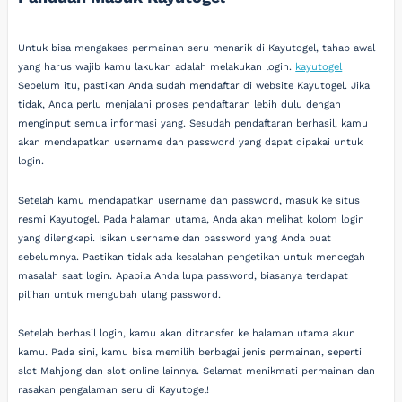
Untuk bisa mengakses permainan seru menarik di Kayutogel, tahap awal
yang harus wajib kamu lakukan adalah melakukan login.
kayutogel
Sebelum itu, pastikan Anda sudah mendaftar di website Kayutogel. Jika
tidak, Anda perlu menjalani proses pendaftaran lebih dulu dengan
menginput semua informasi yang. Sesudah pendaftaran berhasil, kamu
akan mendapatkan username dan password yang dapat dipakai untuk
login.
Setelah kamu mendapatkan username dan password, masuk ke situs
resmi Kayutogel. Pada halaman utama, Anda akan melihat kolom login
yang dilengkapi. Isikan username dan password yang Anda buat
sebelumnya. Pastikan tidak ada kesalahan pengetikan untuk mencegah
masalah saat login. Apabila Anda lupa password, biasanya terdapat
pilihan untuk mengubah ulang password.
Setelah berhasil login, kamu akan ditransfer ke halaman utama akun
kamu. Pada sini, kamu bisa memilih berbagai jenis permainan, seperti
slot Mahjong dan slot online lainnya. Selamat menikmati permainan dan
rasakan pengalaman seru di Kayutogel!