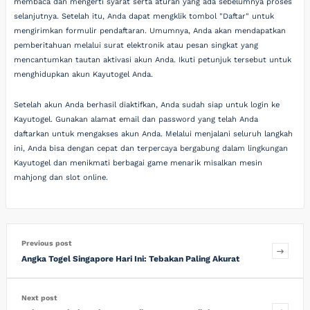
membaca dan mengerti syarat serta aturan yang ada sebelumnya proses
selanjutnya. Setelah itu, Anda dapat mengklik tombol "Daftar" untuk
mengirimkan formulir pendaftaran. Umumnya, Anda akan mendapatkan
pemberitahuan melalui surat elektronik atau pesan singkat yang
mencantumkan tautan aktivasi akun Anda. Ikuti petunjuk tersebut untuk
menghidupkan akun Kayutogel Anda.
Setelah akun Anda berhasil diaktifkan, Anda sudah siap untuk login ke
Kayutogel. Gunakan alamat email dan password yang telah Anda
daftarkan untuk mengakses akun Anda. Melalui menjalani seluruh langkah
ini, Anda bisa dengan cepat dan terpercaya bergabung dalam lingkungan
Kayutogel dan menikmati berbagai game menarik misalkan mesin
mahjong dan slot online.
Previous post
Angka Togel Singapore Hari Ini: Tebakan Paling Akurat
Next post