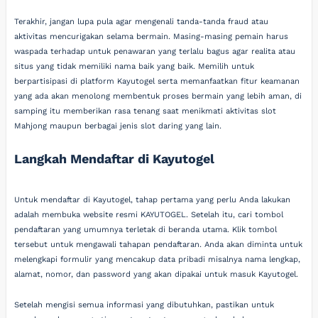
Terakhir, jangan lupa pula agar mengenali tanda-tanda fraud atau
aktivitas mencurigakan selama bermain. Masing-masing pemain harus
waspada terhadap untuk penawaran yang terlalu bagus agar realita atau
situs yang tidak memiliki nama baik yang baik. Memilih untuk
berpartisipasi di platform Kayutogel serta memanfaatkan fitur keamanan
yang ada akan menolong membentuk proses bermain yang lebih aman, di
samping itu memberikan rasa tenang saat menikmati aktivitas slot
Mahjong maupun berbagai jenis slot daring yang lain.
Langkah Mendaftar di Kayutogel
Untuk mendaftar di Kayutogel, tahap pertama yang perlu Anda lakukan
adalah membuka website resmi KAYUTOGEL. Setelah itu, cari tombol
pendaftaran yang umumnya terletak di beranda utama. Klik tombol
tersebut untuk mengawali tahapan pendaftaran. Anda akan diminta untuk
melengkapi formulir yang mencakup data pribadi misalnya nama lengkap,
alamat, nomor, dan password yang akan dipakai untuk masuk Kayutogel.
Setelah mengisi semua informasi yang dibutuhkan, pastikan untuk