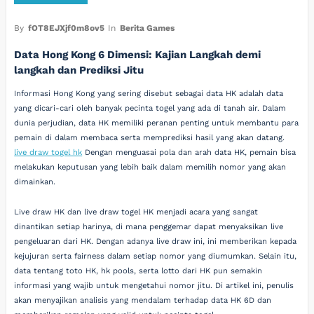
By
fOT8EJXjf0m8ov5
In
Berita Games
Data Hong Kong 6 Dimensi: Kajian Langkah demi
langkah dan Prediksi Jitu
Informasi Hong Kong yang sering disebut sebagai data HK adalah data
yang dicari-cari oleh banyak pecinta togel yang ada di tanah air. Dalam
dunia perjudian, data HK memiliki peranan penting untuk membantu para
pemain di dalam membaca serta memprediksi hasil yang akan datang.
live draw togel hk
Dengan menguasai pola dan arah data HK, pemain bisa
melakukan keputusan yang lebih baik dalam memilih nomor yang akan
dimainkan.
Live draw HK dan live draw togel HK menjadi acara yang sangat
dinantikan setiap harinya, di mana penggemar dapat menyaksikan live
pengeluaran dari HK. Dengan adanya live draw ini, ini memberikan kepada
kejujuran serta fairness dalam setiap nomor yang diumumkan. Selain itu,
data tentang toto HK, hk pools, serta lotto dari HK pun semakin
informasi yang wajib untuk mengetahui nomor jitu. Di artikel ini, penulis
akan menyajikan analisis yang mendalam terhadap data HK 6D dan