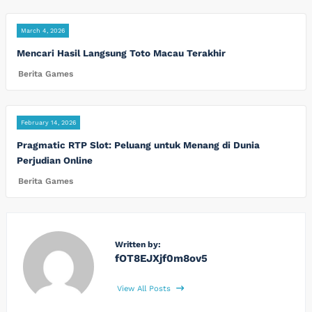
March 4, 2026
Mencari Hasil Langsung Toto Macau Terakhir
Berita Games
February 14, 2026
Pragmatic RTP Slot: Peluang untuk Menang di Dunia
Perjudian Online
Berita Games
Written by:
fOT8EJXjf0m8ov5
View All Posts