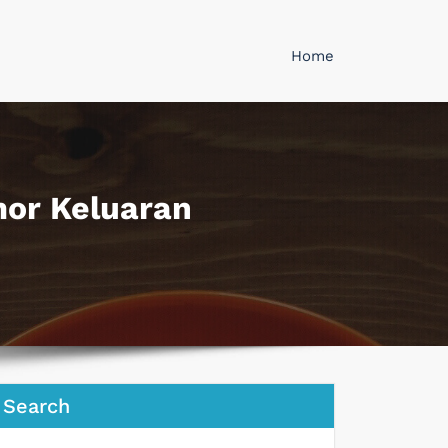
Home
mor Keluaran
Search