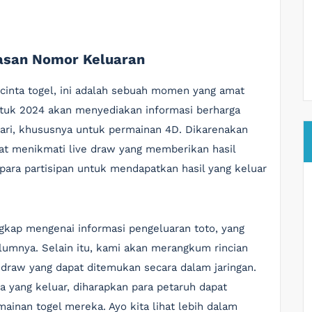
asan Nomor Keluaran
ecinta togel, ini adalah sebuah momen yang amat
ntuk 2024 akan menyediakan informasi berharga
cari, khususnya untuk permainan 4D. Dikarenakan
at menikmati live draw yang memberikan hasil
ara partisipan untuk mendapatkan hasil yang keluar
ngkap mengenai informasi pengeluaran toto, yang
elumnya. Selain itu, kami akan merangkum rincian
e draw yang dapat ditemukan secara dalam jaringan.
 yang keluar, diharapkan para petaruh dapat
ainan togel mereka. Ayo kita lihat lebih dalam