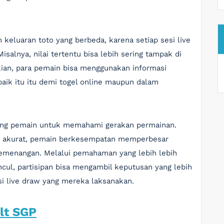
 keluaran toto yang berbeda, karena setiap sesi live
alnya, nilai tertentu bisa lebih sering tampak di
kian, para pemain bisa menggunakan informasi
baik itu itu demi togel online maupun dalam
kung pemain untuk memahami gerakan permainan.
ng akurat, pemain berkesempatan memperbesar
menangan. Melalui pemahaman yang lebih lebih
ul, partisipan bisa mengambil keputusan yang lebih
si live draw yang mereka laksanakan.
lt SGP