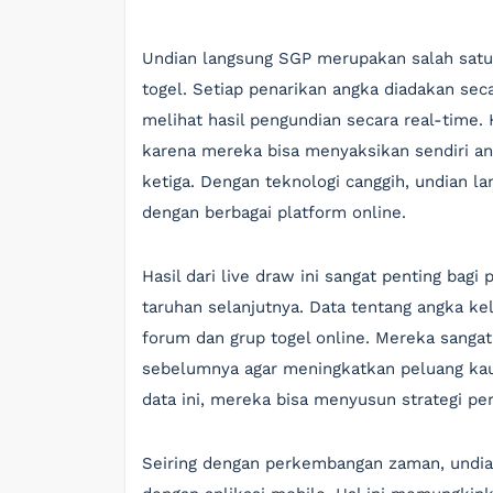
Undian langsung SGP merupakan salah satu
togel. Setiap penarikan angka diadakan sec
melihat hasil pengundian secara real-time.
karena mereka bisa menyaksikan sendiri a
ketiga. Dengan teknologi canggih, undian 
dengan berbagai platform online.
Hasil dari live draw ini sangat penting b
taruhan selanjutnya. Data tentang angka kel
forum dan grup togel online. Mereka sangat
sebelumnya agar meningkatkan peluang ka
data ini, mereka bisa menyusun strategi pe
Seiring dengan perkembangan zaman, undian 