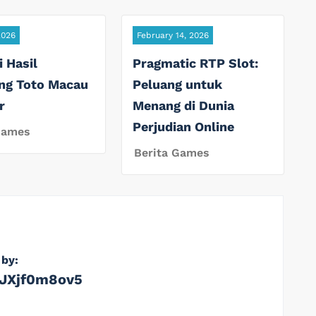
2026
February 14, 2026
 Hasil
Pragmatic RTP Slot:
ng Toto Macau
Peluang untuk
r
Menang di Dunia
Perjudian Online
Games
Berita Games
 by:
JXjf0m8ov5