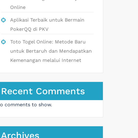
Online
Aplikasi Terbaik untuk Bermain
PokerQQ di PKV
Toto Togel Online: Metode Baru
untuk Bertaruh dan Mendapatkan
Kemenangan melalui Internet
Recent Comments
o comments to show.
Archives