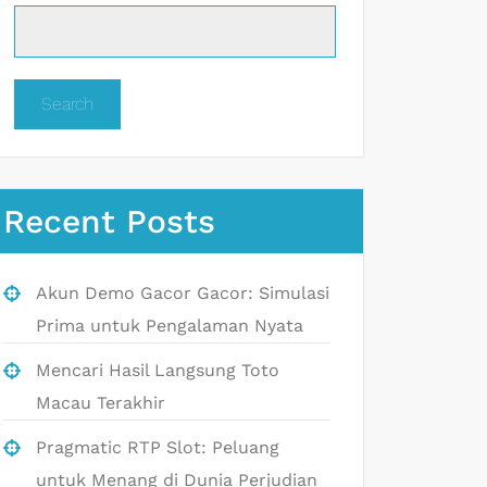
Search
Recent Posts
Akun Demo Gacor Gacor: Simulasi
Prima untuk Pengalaman Nyata
Mencari Hasil Langsung Toto
Macau Terakhir
Pragmatic RTP Slot: Peluang
untuk Menang di Dunia Perjudian