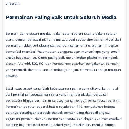
dijelajahi.
Permainan Paling Baik untuk Seluruh Media
Bermain game sudah menjadi salah satu hiburan utama dalam seluruh
alam, dengan berbagai pilihan yang ada bagi setiap tipe gamer. Mulai dari
permainan tidak terhubung sampai permainan online, pilihan ini begitu
bervariasi memberi kesempatan pengguna agar mencari apa yang cocok
untuk kesukaan itu. Game paling baik untuk setiap platform, termasuk
sistem Android, iOS, PC, dan konsol, menawarkan pengalaman bermain
yang menarik dan seru untuk setiap golongan, termasuk remaja maupun
dewasa.
Salah satu aspek yang ialah keberagaman genre yang ditawarkan, mulai
dari permainan petualangan seru yang membangkitkan perasaan
penasaran hingga permainan strategi yang menguji kemampuan berpikir.
Permainan populer seperti battle royale dan FPS menyatakan betapa
serunya persaingan berbasis banyak pemain yang dapat dijangkau
sejumlah pemain. Namun, permainan kasual dan ringan pun menawarkan
peluang bagi relaksasi setelah sehari yang melelahkan, menjadikannya