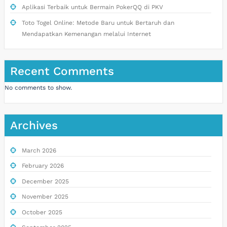
Aplikasi Terbaik untuk Bermain PokerQQ di PKV
Toto Togel Online: Metode Baru untuk Bertaruh dan
Mendapatkan Kemenangan melalui Internet
Recent Comments
No comments to show.
Archives
March 2026
February 2026
December 2025
November 2025
October 2025