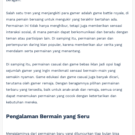
beragam.
Salah satu tren yang menjangkiti para gamer adalah game battle royale, di
mana pemain bersaing untuk mengukir yang terakhir bertahan ada.
Permainan ini tidak hanya menghibur, tetapi juga memberikan sensasi
interaksi sosial, di mana pemain dapat berkomunikasi dan beradu dengan
teman atau partisipan lain. Di samping itu, permainan peran dan
pertempuran daring kian populer, karena memberikan alur cerita yang
mendalam serta permainan yang menantang.
Di samping itu, permainan casual dan game bebas iklan jadi opsi bagi
sejumlah gamer yang ingin menikmati sensasi bermain-main yang
semakin nyaman. Game edukasi dan game casual juga banyak dicari,
terutama oleh gamer remaja. Dengan beragamnya pilihan permainan
terbaru yang tersedia, baik untuk anak-anak dan remaja, semua orang
dapat menemukan permainan yang cocok dengan ketertarikan dan
kebutuhan mereka.
Pengalaman Bermain yang Seru
Mengalaminya dari permainan baru yang diluncurkan tiap bulan bisa