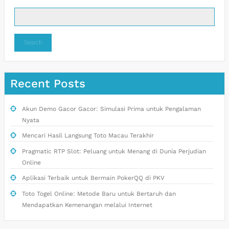
Search
Recent Posts
Akun Demo Gacor Gacor: Simulasi Prima untuk Pengalaman
Nyata
Mencari Hasil Langsung Toto Macau Terakhir
Pragmatic RTP Slot: Peluang untuk Menang di Dunia Perjudian
Online
Aplikasi Terbaik untuk Bermain PokerQQ di PKV
Toto Togel Online: Metode Baru untuk Bertaruh dan
Mendapatkan Kemenangan melalui Internet